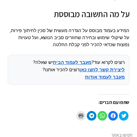
על מה התשובה מבוססת
המידע בעמוד מבוסס על הגדרה מעשית של סכין לחיתוך פירות,
על שיקולי שימוש ובחירה שחוזרים סביב הנושא, ועל טעויות
נפוצות שכדאי להכיר לפני קבלת החלטה.
רוצים לקרוא עוד?
מעבר לעמוד הבית
יש שאלה?
ליצירת קשר לחצו כאן
רוצים להכיר אותנו?
מעבר לעמוד אודות
שתפו עם חברים:
ל
ל
ל
ל
ל
ח
ח
ח
ח
ח
צ
י
י
י
צ
ו
צ
צ
צ
ו
כ
ה
ה
ה
כ
ד
ל
ל
ל
ד
י
ש
ש
ש
י
חפשו באתר
ל
י
י
י
ל