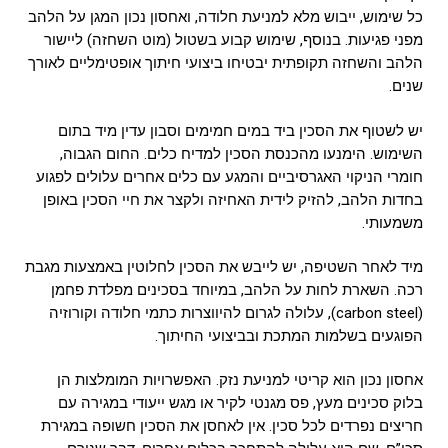
כל שימוש, ייבוש מלא למניעת חלודה, ואחסון נכון המגן על הלהב
מפני פגיעות. בנוסף, שימוש קבוע בשטול (מוט השחזה) ליישור
הלהב והשחזה תקופתית יבטיחו ביצועי חיתוך אופטימליים לאורך
שנים.
יש לשטוף את הסכין ביד במים חמימים וסבון עדין מיד בתום
השימוש. הימנעו מהכנסת הסכין למדיח כלים. החום הגבוה,
חומרי הניקוי האגרסיביים והמגע עם כלים אחרים עלולים לפגוע
בחדות הלהב, להזיק לידית האחיזה ולקצר את חיי הסכין באופן
משמעותי.
מיד לאחר השטיפה, יש לייבש את הסכין לחלוטין באמצעות מגבת
רכה. השארת לחות על הלהב, במיוחד בסכינים מפלדת פחמן
(carbon steel), עלולה לגרום להיווצרות כתמי חלודה וקורוזיה
הפוגעים בשלמות המתכת ובביצועי החיתוך.
אחסון נכון הוא קריטי למניעת נזק. האפשרויות המומלצות הן
בלוק סכינים מעץ, פס מגנטי לקיר או מגש ייעודי במגירה עם
חריצים נפרדים לכל סכין. אין לאחסן את הסכין חשופה במגירת