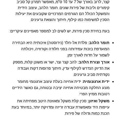
קצר, לרוב באורך של 7 עד 10 ס”מ, מאפשר תמרון קל סביב
קימורים וליבות של פירות שונים. חומר הלהב, עיצוב הידית
והמשקל הכולל הם הגורמים המרכזיים שקובעים את יעילות
הסכין למשימות כמו קילוף, חיתוך והוצאת גרעינים.
בעת בחירת סכין פירות, יש לשים לב למספר מאפיינים עיקריים:
חומר הלהב:
פלדת אל-חלד (נירוסטה) איכותית היא הבחירה
המועדפת בזכות עמידותה בפני חלודה וקורוזיה, ויכולתה
לשמור על חדות לאורך זמן.
אורך וצורת הלהב:
להב קצר וצר, ישר או משונן קלות, מספק
את הדיוק הנדרש לקילוף עדין, חיתוך פרוסות דקות ועבודה
נקודתית סביב גרעינים.
ידית ארגונומית:
ידית אחיזה בעלת עיצוב ארגונומי מחומר
מונע החלקה מבטיחה אחיזה יציבה ובטוחה, גם כאשר הידיים
רטובות ממיץ הפרי.
משקל ואיזון:
סכין קלת משקל ומאוזנת היטב מפחיתה את
עייפות היד ומאפשרת עבודה זריזה ומדויקת יותר, במיוחד בעת
הכנת כמות גדולה של פירות.