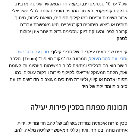
של 7 עד 10 סנטימטרים, ובקצה חד המאפשר שליטה מרבית.
גודלה הקומפקטי והעיצוב המדויק הופכים אותה לכלי האידיאלי
עבור משימות עדינות כמו קילוף תפוחים, הוצאת ליבות, חיתוך
תותים או ביצוע חיתוכים דקורטיביים. היא מאפשרת עבודה
קרובה לפרי ומעניקה דיוק שסכינים גדולות יותר אינן יכולות
לספק.
קיימים שני סוגים עיקריים של סכיני קילוף:
סכין עם להב ישר
ו
סכין עם להב מעוקל
, המכונה גם “מקור הציפור” (Tourn). הלהב
הישר הוא רב-תכליתי ומתאים לרוב המשימות היומיומיות. לעומת
זאת, הלהב המעוקל אידיאלי לקילוף פירות וירקות עגולים, כמו
תפוחי אדמה או קיווי, וליצירת חיתוכים מעוצבים הדורשים תנועה
סיבובית ומדויקת של היד.
תכונות מפתח בסכין פירות יעילה
סכין פירות איכותית נמדדת בשילוב של להב חד ומדויק, ידית
אחיזה נוחה ובטוחה, ואיזון כללי המאפשר שליטה מלאה. להב