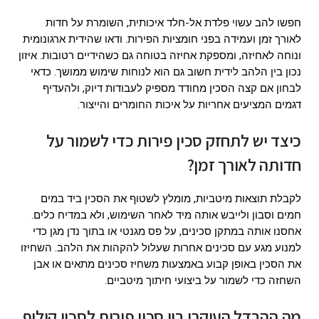
חפשו להב עשוי פלדת אל-חלד איכותית, השומרת על חדות
לאורך זמן ועמידה בפני חומציות הפירות. ודאו שהידית ארגונומית
ונוחה לאחיזה, ומספקת אחיזה בטוחה גם כשהידיים רטובות. איזון
נכון בין הלהב לידית חשוב גם הוא לנוחות שימוש ממושך. כדאי
לבחון אם קצה הסכין מחודד מספיק לעבודות דיוק, ולהעדיף
דגמים המציעים אחריות על איכות החומרים והייצור.
כיצד יש לתחזק סכין פירות כדי לשמור על
חדותה לאורך זמן?
לקבלת תוצאות מיטביות, מומלץ לשטוף את הסכין ביד במים
חמים וסבון ולייבש אותה מיד לאחר השימוש, ולא במדיח כלים.
אחסנו אותה במתקן סכינים, על פס מגנטי או בתוך נדן מגן כדי
למנוע מגע עם סכינים אחרות שעלול להקהות את הלהב. השחיזו
את הסכין באופן קבוע באמצעות משחיז סכינים מתאים או אבן
השחזה כדי לשמור על ביצועי חיתוך מיטביים.
מה ההבדל העיקרי בין סכין פירות לסכין קילוף