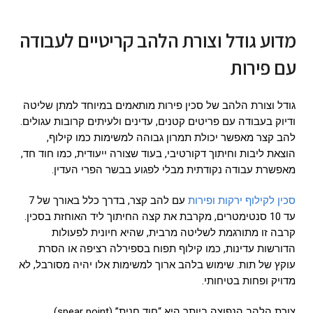
מדוע גודל וצורת הלהב קריטיים לעבודה
עם פירות
גודל וצורת הלהב של סכין פירות מותאמים במיוחד למתן שליטה
ודיוק בעבודה עם פריטים קטנים, עדינים ולעיתים קרובות עגולים.
להב קצר מאפשר יכולת תמרון גבוהה למשימות כמו קילוף,
הוצאת ליבות וחיתוך דקורטיבי, בעוד שצורה ייעודית, כמו חוד חד,
מאפשרת עבודה נקודתית מבלי לפגוע בבשר הפרי העדין.
סכין לקילוף ירקות ופירות
עם להב קצר, בדרך כלל באורך של 7
עד 10 סנטימטרים, מקרבת את קצה החיתוך ליד האוחזת בסכין.
קרבה זו מתורגמת לשליטה מרבית, שהיא חיונית לפעולות
הדורשות עדינות, כמו קילוף תפוח בספירלה רציפה או הסרת
עוקץ של תות. שימוש בלהב ארוך למשימות אלו יהיה מסורבל, לא
מדויק ופחות בטיחותי.
צורת הלהב הנפוצה ביותר היא “חוד חנית” (spear point),