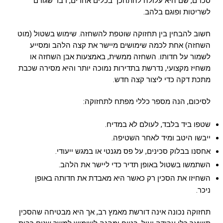
סכו”ם, שם היא עלולה להתחכך בכלים אחרים, דבר שגורם
לשריטות ופוגם בלהב.
חשוב להבחין בין תחזוקה שוטפת להשחזה. שימוש בשטול (מוט
השחזה) אחת לכמה שימושים מיישר את קצה הלהב ומסייע
לשמור על חדותו. השחזה ממשית, באמצעות אבן השחזה או
משחיז מקצועי, נדרשת בתדירות נמוכה יותר והיא מסירה שכבת
מתכת דקה כדי ליצור קצה חדש.
לסיכום, הנה מספר כללי מפתח לתחזוקה:
שטפו ביד בלבד, לעולם לא במדיח.
ייבשו היטב ומיד לאחר השטיפה.
אחסנו בבלוק סכינים, על פס מגנטי או במגש ייעודי.
השתמשו בשטול באופן תדיר כדי ליישר את הלהב.
השחיזו את הסכין רק כאשר היא מאבדת את חדותה באופן
ניכר.
תחזוקה נכונה אינה דורשת מאמץ רב, אך היא מבטיחה שהסכין