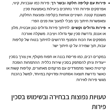
פירות עם קליפה חלקה ובשר רך:
פירות כמו עגבניות, קיווי,
אפרסקים ופירות הדר נחתכים ביעילות באמצעות סכין
משוננת קטנה. השיניים אוחזות בקליפה ומונעות החלקה,
ומאפשרות חיתוך נקי מבלי למעוך את פנים הפרי.
פירות גדולים וקשים:
לחיתוך פירות גדולים כגון אבטיח, מלון
או אננס, נדרשת סכין שף גדולה ויציבה. משקלה ואורכה
מספקים את הכוח והמנוף הדרושים לחיתוך בטוח של קליפות
עבות, תוך שמירה על קו חיתוך ישר.
במקרים רבים, כמו פריסת בננה או תפוח מקולף, אין צורך בסכין
ייעודית וניתן להסתפק בסכין שירות כללית. ההתמחות הופכת
קריטית כאשר מתמודדים עם מרקמים מאתגרים, קליפות קשות או
כאשר נדרשת תוצאה אסתטית ומדויקת במיוחד, למשל בהכנת
מגשי פירות לאירוח.
טעויות נפוצות בבחירה ובשימוש בסכין
פירות