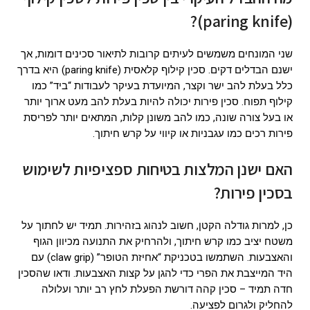
(paring knife)?
שני המונחים משמשים לעיתים קרובות לתיאור סכינים דומות, אך
ישנם הבדלים דקים. סכין קילוף קלאסית (paring knife) היא בדרך
כלל בעלת להב ישר וקצר, המיועדת בעיקר לעבודות “ביד” כמו
קילוף תפוח. סכין פירות יכולה להיות בעלת להב מעט ארוך יותר
או בעל צורה שונה, כמו להב משונן קלות, המתאים יותר לפריסת
פירות רכים כמו עגבניות או קיווי על קרש חיתוך.
האם ישנן המלצות בטיחות ספציפיות לשימוש
בסכין פירות?
כן, למרות גודלה הקטן, חשוב לנהוג בזהירות. תמיד יש לחתוך על
משטח יציב כמו קרש חיתוך, ולהרחיק את התנועה מכיוון הגוף
והאצבעות. השתמשו בטכניקת “אחיזת הטופר” (claw grip) עם
היד המייצבת את הפרי כדי להגן על קצות האצבעות. ודאו שהסכין
חדה תמיד – סכין קהה דורשת הפעלת לחץ רב יותר ועלולה
להחליק ולגרום לפציעה.