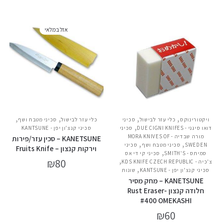
אזל במלאי
,
,
,
,
ויקטורינוקס
כלי עזר לבישול
סכיני
כלי עזר לבישול
סכיני מטבח ושף
,
דואו סיגני - DUE CIGNI KNIFES
סכיני
סכיני קנצ'ון יפן - KANTSUNE
מורה שבדיה - MORA KNIVES OF
KANETSUNE – סכין עזר/פירות
,
,
SWEDEN
סכיני מטבח ושף
סכיני
וירקות קנצון – Fruits Knife
,
סמיתס - SMITH'S
סכיני קי די אס
,
₪
80
צ'כיה - KDS KNIFE CZECH REPUBLIC
,
סכיני קנצ'ון יפן - KANTSUNE
שונות
KANETSUNE – מחק מסיר
חלודה קנצון -Rust Eraser
#400 OMEKASHI
₪
60