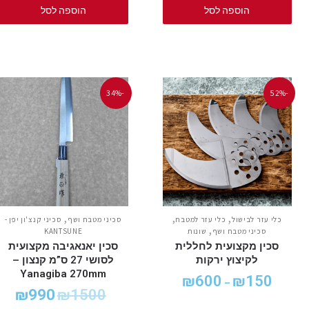
הוספה לסל
הוספה לסל
-34%
-52%
,
,
,
כלי עזר לבישול
כלי עזר למטבח
סכיני מטבח ושף
סכיני קנצ'ון יפן -
,
סכיני מטבח ושף
שונות
KANTSUNE
סכין מקצועית לחללית
סכין יאנאגיבה מקצועית
לקיצוץ ירקות
לסושי 27 ס”מ קנצון –
Yanagiba 270mm
₪
600
₪
150
–
₪
990
₪
1500