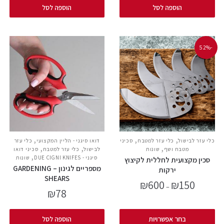
הוספה לסל
הוספה לסל
-52%
,
,
,
כלי עזר לבישול
כלי עזר למטבח
סכיני
דואו סיגני - הליין המקצועי
כלי עזר
,
,
,
מטבח ושף
שונות
לבישול
כלי עזר למטבח
סכיני דואו
,
סיגני - DUE CIGNI KNIFES
שונות
סכין מקצועית לחללית לקיצוץ
מספריים לגינון – GARDENING
ירקות
SHEARS
₪
600
₪
150
–
₪
78
בחר אפשרויות
הוספה לסל