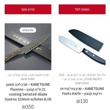
הוספה לסל
מידע נוסף
אזל במלאי
,
,
כלי עזר לבישול
סכיני דואו סיגני - DUE
סכיני מטבח ושף
סכיני קנצ'ון יפן -
,
CIGNI KNIFES
סכיני קנצ'ון יפן -
KANTSUNE
KANTSUNE
KANETSUNE – סכין להב משונן
KANETSUNE – סכין עזר/פירות
21 ס”מ קנצון – Fluorine
וירקות קנצון – Fruits Knife
coating Serrated-blade
Gyutou 210mm w/holes & rib
₪
130
₪
350