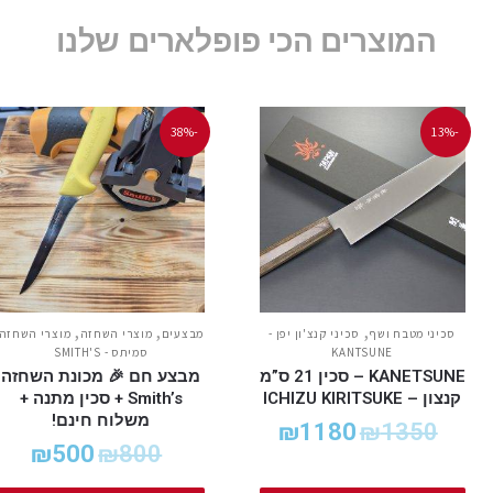
המוצרים הכי פופלארים שלנו
-38%
-13%
,
,
,
סכיני מטבח ושף
סכיני קנצ'ון יפן -
מבצעים
מוצרי השחזה
מוצרי השחזה
KANTSUNE
סמיתס - SMITH'S
KANETSUNE – סכין 21 ס”מ
מבצע חם 🎉 מכונת השחזה
קנצון – ICHIZU KIRITSUKE
Smith’s + סכין מתנה +
משלוח חינם!
₪
1180
₪
1350
₪
500
₪
800