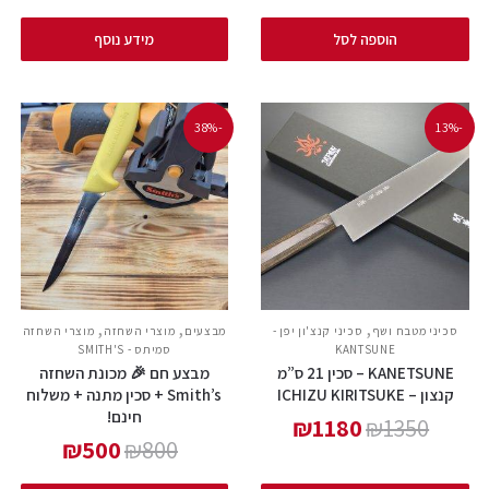
הוספה לסל
מידע נוסף
-38%
-13%
,
,
,
סכיני מטבח ושף
סכיני קנצ'ון יפן -
מבצעים
מוצרי השחזה
מוצרי השחזה
KANTSUNE
סמיתס - SMITH'S
KANETSUNE – סכין 21 ס”מ
מבצע חם 🎉 מכונת השחזה
קנצון – ICHIZU KIRITSUKE
Smith’s + סכין מתנה + משלוח
חינם!
₪
1180
₪
1350
₪
500
₪
800