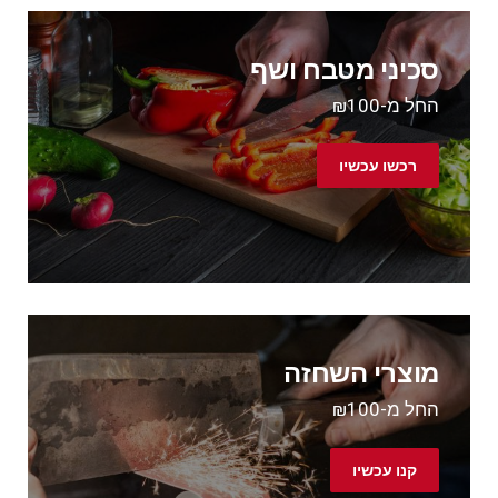
סכיני מטבח ושף
החל מ-₪100
רכשו עכשיו
מוצרי השחזה
החל מ-₪100
קנו עכשיו