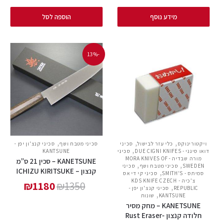
מידע נוסף
הוספה לסל
-13%
,
,
,
ויקטורינוקס
כלי עזר לבישול
סכיני
סכיני מטבח ושף
סכיני קנצ'ון יפן -
,
דואו סיגני - DUE CIGNI KNIFES
סכיני
KANTSUNE
מורה שבדיה - MORA KNIVES OF
KANETSUNE – סכין 21 ס”מ
,
,
SWEDEN
סכיני מטבח ושף
סכיני
קנצון – ICHIZU KIRITSUKE
,
סמיתס - SMITH'S
סכיני קי די אס
צ'כיה - KDS KNIFE CZECH
₪
1180
₪
1350
,
REPUBLIC
סכיני קנצ'ון יפן -
,
KANTSUNE
שונות
KANETSUNE – מחק מסיר
חלודה קנצון -Rust Eraser