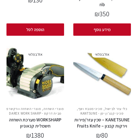
rib
₪
350
מידע נוסף
הוספה לסל
אזל במלאי
אזל במלאי
,
,
,
כלי עזר לבישול
סכיני מטבח ושף
מוצרי השחזה
מוצרי השחזה וורקשרפ
סכיני קנצ'ון יפן - KANTSUNE
מבית דרקס - DAREX WORK SHARP
KANETSUNE – סכין עזר/פירות
WORKSHARP מערכת השחזה
וירקות קנצון – Fruits Knife
חשמלית קנאוניון
₪
1380
₪
80