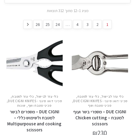
מציג 1–12 מתוך 312 תוצאות
26
25
24
…
4
3
2
1
,
,
,
,
כלי עזר לבישול
כלי עזר למטבח
כלי עזר לבישול
כלי עזר למטבח
,
,
סכיני דואו סיגני - DUE CIGNI KNIFES
סכיני דואו סיגני - DUE CIGNI KNIFES
,
סכיני מטבח ושף
סכיני מטבח ושף
שונות
DUE CIGNI – מספרי בשר ועוף
DUE CIGNI – מספרים לבשר
למטבח – Chicken cutting
למטבח ולשימוש כללי –
Multipurpouse and cooking
scissors
scissors
₪
230