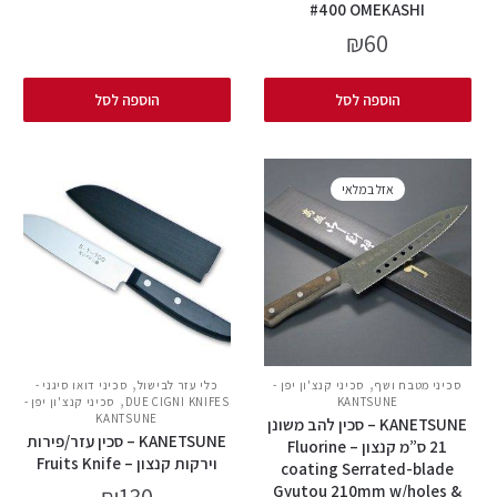
#400 OMEKASHI
₪
60
הוספה לסל
הוספה לסל
אזל במלאי
,
,
סכיני מטבח ושף
סכיני קנצ'ון יפן -
כלי עזר לבישול
סכיני דואו סיגני -
,
KANTSUNE
DUE CIGNI KNIFES
סכיני קנצ'ון יפן -
KANTSUNE
KANETSUNE – סכין להב משונן
KANETSUNE – סכין עזר/פירות
21 ס”מ קנצון – Fluorine
וירקות קנצון – Fruits Knife
coating Serrated-blade
Gyutou 210mm w/holes &
₪
130