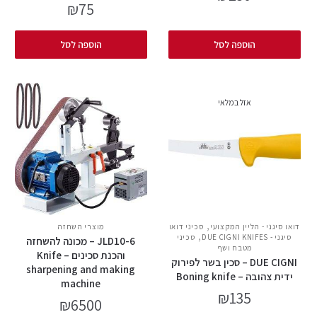
₪
75
הוספה לסל
הוספה לסל
אזל במלאי
,
דואו סיגני - הליין המקצועי
סכיני דואו
מוצרי השחזה
,
סיגני - DUE CIGNI KNIFES
סכיני
JLD10-6 – מכונה להשחזה
מטבח ושף
והכנת סכינים – Knife
DUE CIGNI – סכין בשר לפירוק
sharpening and making
ידית צהובה – Boning knife
machine
₪
135
₪
6500