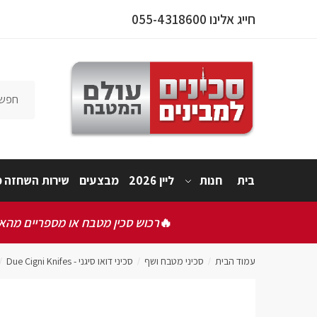
חייג אלינו 055-4318600
פרטי המו
אישור תק
בית
חנות
ליין 2026
מבצעים
שירות השחזה מ
אני 
🔥
רכוש סכין מטבח או מספריים מהאתר
שלחו
עמוד הבית
סכיני מטבח ושף
סכיני דואו סיגני - Due Cigni Knifes
/
/
/