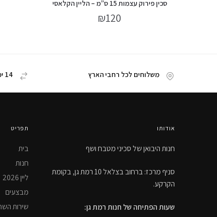
סכין פירוק עצמות 15 ס”מ – הליין הקלאסי
₪
120
משלוחים לכל רחבי הארץ
14 ימי החזרת מוצר
אודותו
תפריט
חנות היבואן של סכיני מטבח ושף
בית
חנות
סניף מרכז: ברחוב בצלאל 10 רמת גן, בקומת
ליין 2026
הקרקע.
מבצעים
שירות השח
שעות הפתיחה של חנות רמת גן: