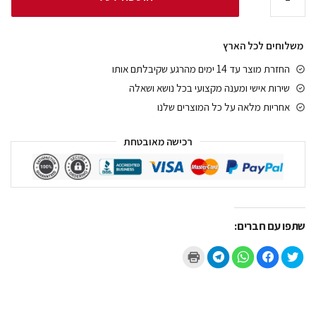
משלוחים לכל הארץ
החזרת מוצר עד 14 ימים מהרגע שקיבלתם אותו
שירות אישי ומענה מקצועי בכל נושא ושאלה
אחריות מלאה על כל המוצרים שלנו
רכישה מאובטחת
שתפו עם חברים:
ל
ל
ל
ל
ל
ח
ח
ח
ח
ח
צ
י
י
י
צ
ו
צ
צ
צ
ו
כ
ה
ה
ה
כ
ד
ל
ל
ל
ד
י
ש
ש
ש
י
ל
י
י
י
ל
ש
ת
ת
ת
ה