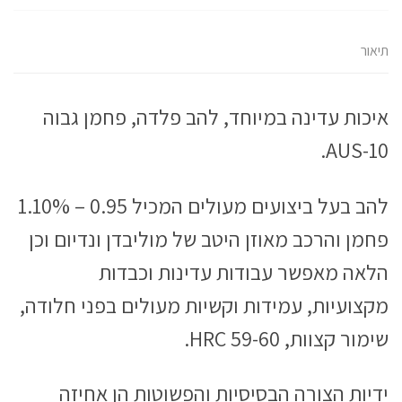
ת
ו
ו
ו
ד
ף
ף
ף
ף
פ
ב
ב
ב
ב
י
ט
פ
-
-
ס
ו
י
W
T
(
תיאור
ו
י
h
e
נ
י
ס
a
l
פ
ט
ב
t
e
ת
ר
ו
s
g
ח
(
ק
A
r
ב
נ
(
p
a
ח
פ
נ
p
m
ל
איכות עדינה במיוחד, להב פלדה, פחמן גבוה
ת
פ
(
(
ו
ח
ת
נ
נ
ן
ב
ח
פ
פ
ח
ח
ב
ת
ת
ד
AUS-10.
ל
ח
ח
ח
ש
ו
ל
ב
ב
)
ן
ו
ח
ח
ח
ן
ל
ל
ד
ח
ו
ו
ש
ד
ן
ן
להב בעל ביצועים מעולים המכיל 0.95 – 1.10%
)
ש
ח
ח
)
ד
ד
ש
ש
פחמן והרכב מאוזן היטב של מוליבדן ונדיום וכן
)
)
הלאה מאפשר עבודות עדינות וכבדות
מקצועיות, עמידות וקשיות מעולים בפני חלודה,
שימור קצוות, HRC 59-60.
ידיות הצורה הבסיסיות והפשוטות הן אחיזה