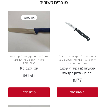
מוצרים קשורים
אזל במלאי
,
,
דואו סיגני - ליין קלאסיקה
סכיני
סכיני מטבח ושף
סכיני קי די אס
,
דואו סיגני - DUE CIGNI KNIFES
צ'כיה - KDS KNIFE CZECH
סכיני מטבח ושף
REPUBLIC
סכין/טורנה לקילוף ועיצוב
סכין קצבים 9
ירקות – הליין הקלאסי
₪
150
₪
77
הוספה לסל
מידע נוסף