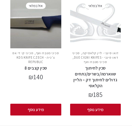
אזל במלאי
אזל במלאי
,
,
דואו סיגני - ליין קלאסיקה
סכיני
סכיני מטבח ושף
סכיני קי די אס
,
דואו סיגני - DUE CIGNI KNIFES
צ'כיה - KDS KNIFE CZECH
סכיני מטבח ושף
REPUBLIC
סכין לחיתוך
סכין קצבים 8
שווארמה/בשרים/נתחים
₪
140
גדולים לחיתוך דק – הליין
הקלאסי
₪
185
מידע נוסף
מידע נוסף