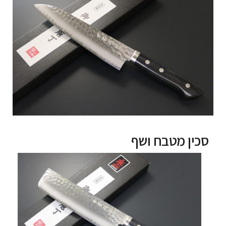
סכין מטבח ושף