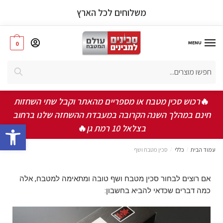
משלוחים לכל הארץ
MENU
0
חיפוש
🔥
רכוש סכין מטבח או מספריים מהאתר וקבל שתי השחזות
חינם במהלך השנה הקרובה במעבדת ההשחזה שלנו ברחוב
bar
בצלאל 10 רמת גן
🔥
עמוד הבית
/
כללי
/
סכין מטבח ושף
אם רוצים לבחור סכין מטבח ושף טובה ומתאימה למטבח, אלה
כמה דברים שכדאי להביא בחשבון: