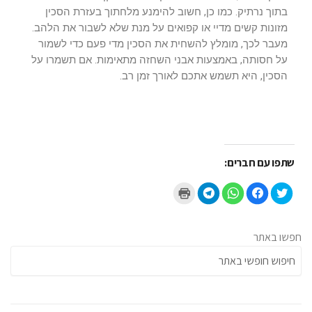
בתוך נרתיק. כמו כן, חשוב להימנע מלחתוך בעזרת הסכין
מזונות קשים מדיי או קפואים על מנת שלא לשבור את הלהב.
מעבר לכך, מומלץ להשחית את הסכין מדי פעם כדי לשמור
על חסותה, באמצעות אבני השחזה מתאימות. אם תשמרו על
הסכין, היא תשמש אתכם לאורך זמן רב.
שתפו עם חברים:
ל
ל
ל
ל
ל
ח
ח
ח
ח
ח
צ
י
י
י
צ
ו
צ
צ
צ
ו
כ
ה
ה
ה
כ
ד
ל
ל
ל
ד
י
ש
ש
ש
י
חפשו באתר
ל
י
י
י
ל
ש
ת
ת
ת
ה
ת
ו
ו
ו
ד
ף
ף
ף
ף
פ
ב
ב
ב
ב
י
ט
פ
-
-
ס
ו
י
W
T
(
ו
י
h
e
נ
י
ס
a
l
פ
ט
ב
t
e
ת
ר
ו
s
g
ח