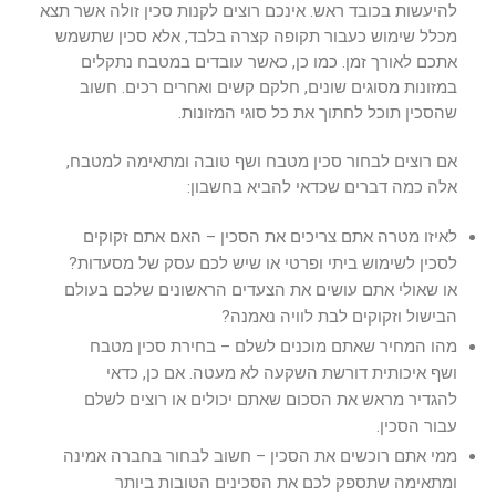
להיעשות בכובד ראש. אינכם רוצים לקנות סכין זולה אשר תצא
מכלל שימוש כעבור תקופה קצרה בלבד, אלא סכין שתשמש
אתכם לאורך זמן. כמו כן, כאשר עובדים במטבח נתקלים
במזונות מסוגים שונים, חלקם קשים ואחרים רכים. חשוב
שהסכין תוכל לחתוך את כל סוגי המזונות.
אם רוצים לבחור סכין מטבח ושף טובה ומתאימה למטבח,
אלה כמה דברים שכדאי להביא בחשבון:
לאיזו מטרה אתם צריכים את הסכין – האם אתם זקוקים
לסכין לשימוש ביתי ופרטי או שיש לכם עסק של מסעדות?
או שאולי אתם עושים את הצעדים הראשונים שלכם בעולם
הבישול וזקוקים לבת לוויה נאמנה?
מהו המחיר שאתם מוכנים לשלם – בחירת סכין מטבח
ושף איכותית דורשת השקעה לא מעטה. אם כן, כדאי
להגדיר מראש את הסכום שאתם יכולים או רוצים לשלם
עבור הסכין.
ממי אתם רוכשים את הסכין – חשוב לבחור בחברה אמינה
ומתאימה שתספק לכם את הסכינים הטובות ביותר