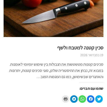
סכין קטנה למטבח ולשף
19 בפברואר 2026
סכינים קטנות מטשטשות את הגבולות בין שימוש יומיומי לאומנות.
במבוא זה, נבחן את ההיסטוריה שלהן, סוגי סכינים קטנות, יתרונות
והאתגרים שבשימושן, כמו גם המגמות המוב…
שתפו עם חברים:
ל
ל
ל
ל
ל
ח
ח
ח
ח
ח
צ
י
י
י
צ
ו
צ
צ
צ
ו