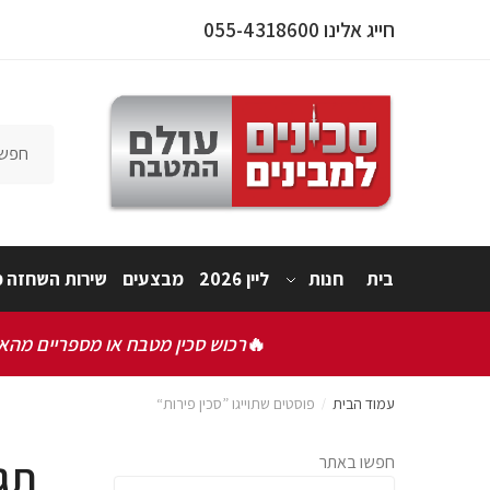
חייג אלינו 055-4318600
בית
חנות
ליין 2026
מבצעים
שירות השחזה מ
🔥
רכוש סכין מטבח או מספריים מהאתר
עמוד הבית
פוסטים שתוייגו ”סכין פירות“
/
תג
חפשו באתר