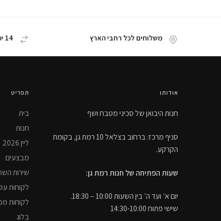
משלוחים לכל רחבי הארץ
14 ימי החזרת מוצר
אודותו
תפריט
חנות היבואן של סכיני מטבח ושף
בית
חנות
סניף מרכז: ברחוב בצלאל 10 רמת גן, בקומת
ליין 2026
הקרקע.
מבצעים
שירות השח
שעות הפתיחה של חנות רמת גן:
לקוחות עס
יום א’ ועד ה’ בין השעות 10:00 – 18:30.
לקוחות ממ
שישי פתוח 14:30-10:00
בלוג