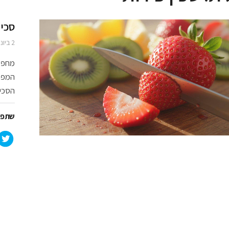
סכין
2 ביוני 2026
מחפשי
המפתח
הסכין
שתפו 
ל
ח
צ
ו
כ
ד
י
ל
ש
ת
ף
ב
ט
ו
ו
י
ט
ר