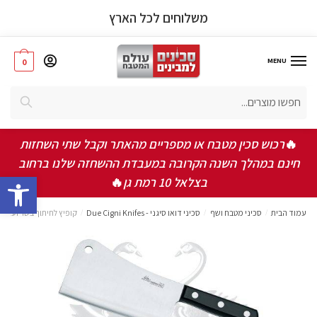
משלוחים לכל הארץ
MENU
0
אישור תקנון ותנאי שימוש באתר
*
חיפוש
אני מאשר/ת שקראתי ואני מסכים/ה לתקנון, תנאי
השימוש ומדיניות הפרטיות
🔥
רכוש סכין מטבח או מספריים מהאתר וקבל שתי השחזות
חינם במהלך השנה הקרובה במעבדת ההשחזה שלנו ברחוב
bar
שלחו
בצלאל 10 רמת גן
🔥
עמוד הבית
/
סכיני מטבח ושף
/
סכיני דואו סיגני - Due Cigni Knifes
/
קופיץ לחיתוך בשר ועצמות 18 ס”מ – הליין הקל