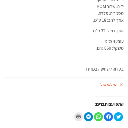
ידית: שחור POM.
מסמרות: פלדה.
אורך להב: 18 ס”מ.
אורך כולל: 32 ס”מ.
עובי: 4 מ”מ.
משקל: 860 גרם.
בטוחה לשטיפה במדיח.
המלאי אזל
שתפו עם חברים:
ל
ל
ל
ל
ל
ח
ח
ח
ח
ח
צ
י
י
י
צ
ו
צ
צ
צ
ו
כ
ה
ה
ה
כ