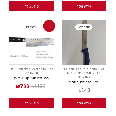
מידע נוסף
מידע נוסף
-27%
אזל במלאי
אזל במלאי
,
,
סכיני מטבח ושף
סכיני קי די אס
סכיני מטבח ושף
סכיני קנצ'ון יפן -
צ'כיה - KDS KNIFE CZECH
KANTSUNE
REPUBLIC
סכין שף סנטוקו 18 ס”מ
סכין לפריסת בשר 9
₪
799
₪
1100
₪
140
מידע נוסף
מידע נוסף