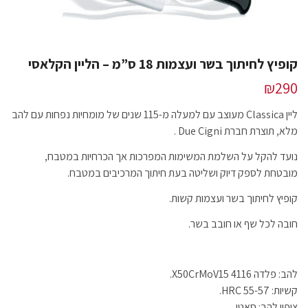
קופיץ לחיתוך בשר ועצמות 18 ס”מ – הליין הקלאסי
₪
290
ליין Classica מעוצב עם למעלה מ-115 שנים של מומחיות נפחות עם להב
מלא, תוצרת חברת Due Cigni .
נועד להקל על השלמת המשימות המפרכות אך הכרחיות במטבח,
מובטחת לספק דיוק ושליטה בעת חיתוך המרכיבים במטבח.
קופיץ לחיתוך בשר ועצמות קשות.
חובה לכל שף או חובב בשר.
להב: פלדה 4116 X50CrMoV15.
קשיות: HRC 55-57.
ציפוי להב: סאטן.