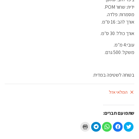
ידית: שחור POM.
מסמרות: פלדה.
אורך להב: 16 ס”מ.
אורך כולל: 30 ס”מ.
עובי:4 מ”מ.
משקל: 500 גרם.
בטוחה לשטיפה במדיח.
המלאי אזל
שתפו עם חברים:
ל
ל
ל
ל
ל
ח
ח
ח
ח
ח
צ
י
י
י
צ
ו
צ
צ
צ
ו
כ
ה
ה
ה
כ