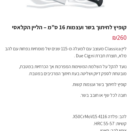
קופיץ לחיתוך בשר ועצמות 16 ס”מ – הליין הקלאסי
₪
260
ליין Classica מעוצב עם למעלה מ-115 שנים של מומחיות נפחות עם להב
מלא, תוצרת חברת Due Cigni .
נועד להקל על השלמת המשימות המפרכות אך הכרחיות במטבח,
מובטחת לספק דיוק ושליטה בעת חיתוך המרכיבים במטבח.
קופיץ לחיתוך בשר ועצמות קשות.
חובה לכל שף או חובב בשר.
להב: פלדה 4116 X50CrMoV15.
קשיות: HRC 55-57.
ציפוי להב: סאטן.