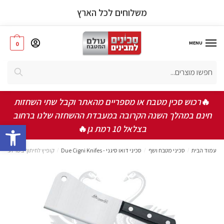
משלוחים לכל הארץ
MENU
0
אישור תקנון ותנאי שימוש באתר
*
חיפוש
אני מאשר/ת שקראתי ואני מסכים/ה לתקנון, תנאי
השימוש ומדיניות הפרטיות
🔥
רכוש סכין מטבח או מספריים מהאתר וקבל שתי השחזות
חינם במהלך השנה הקרובה במעבדת ההשחזה שלנו ברחוב
bar
שלחו
בצלאל 10 רמת גן
🔥
עמוד הבית
/
סכיני מטבח ושף
/
סכיני דואו סיגני - Due Cigni Knifes
/
קופיץ לחיתוך בשר ועצמות 16 ס”מ – הליין הקל