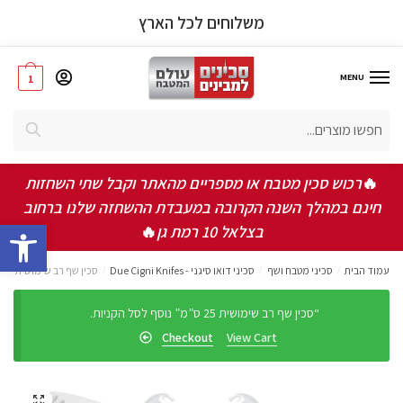
משלוחים לכל הארץ
MENU
1
חיפוש
אישור תקנון ותנאי שימוש באתר
*
אני מאשר/ת שקראתי ואני מסכים/ה לתקנון, תנאי
🔥
רכוש סכין מטבח או מספריים מהאתר וקבל שתי השחזות
השימוש ומדיניות הפרטיות
חינם במהלך השנה הקרובה במעבדת ההשחזה שלנו ברחוב
bar
בצלאל 10 רמת גן
🔥
שלחו
עמוד הבית
/
סכיני מטבח ושף
/
סכיני דואו סיגני - Due Cigni Knifes
/
סכין שף רב שימושית 25 ס”מ
“סכין שף רב שימושית 25 ס”מ” נוסף לסל הקניות.
Checkout
View Cart
🔍