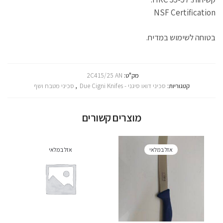
NSF Certification
בטוחה לשימוש במדיח.
מק"ט:
2C415/25 AN
קטגוריות:
סכיני דואו סיגני - Due Cigni Knifes
,
סכיני מטבח ושף
מוצרים קשורים
אזל במלאי
אזל במלאי