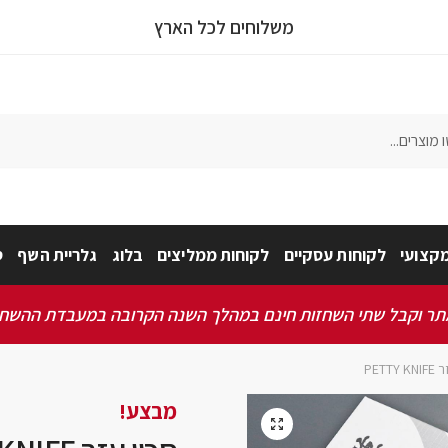
משלוחים לכל הארץ
צר
נון ותנאי שימוש באתר
*
קצועי
לקוחות עסקיים
לקוחות ממליצים
בלוג
גלריית השף
ס
מאשר/ת שקראתי ואני מסכים/ה לתקנון, תנאי השימוש ומדיניות הפרטיות
 וקבל שתי השחזות חינם במהלך השנה הקרובה במעבדת ההשחזה שלנו 
PETTY
מבצע!
🔍