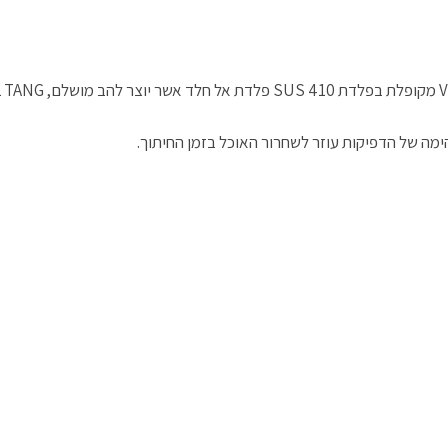
ח
ת
נ
נ
ן
ב
ח
פ
פ
ח
ח
ב
ת
ת
ד
ל
ח
ח
ח
ש
ו
ל
ב
ב
)
ן
ו
ח
ח
ח
ן
ל
ל
ד
ח
ו
ו
ש
ד
ן
ן
)
ש
ח
ח
)
ד
ד
ש
ש
)
)
מה של הדפיקות עוזר לשחרור האוכל בזמן החיתוך.