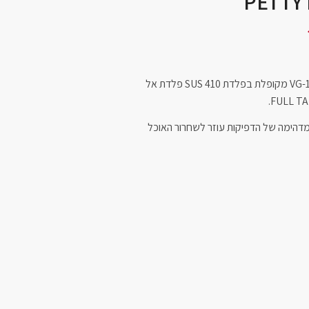
הסכין נעשית משני סוגי פלדות: VG-1 מקופלת בפלדת SUS 410 פלדת אל
דהימה של הדפיקות עוזר לשחרור האוכל