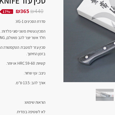
סכין עזר PETTY KNIFE
₪
365
₪
440
-17%
סדרת הסכינים VG-1.
חלד אשר יוצר להב מושלם, FULL TANG.
סכין עזר למטבח. הטקסטורה המ
בזמן החיתוך.
קשיות: HRC 59-60 או יותר.
ניצב: עץ שחור.
אורך להב: 13.5 ס”מ.
הוראות שימוש:
לא לשטיפה במדיח.