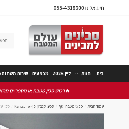
חייג אלינו 055-4318600
פרטי המו
אישור תק
בית
חנות
ליין 2026
מבצעים
שירות השחזה מ
אני 
🔥
רכוש סכין מטבח או מספריים מהאתר
שלחו
עמוד הבית
סכיני מטבח ושף
סכיני קנצ'ון יפן - Kantsune
סכין עזר  KNIFE
/
/
/