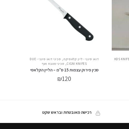
,
יני קי די אס צ'כיה - KDS KNIFE
דואו סיגני - ליין קלאסיקה
סכיני דואו סיגני - DUE
,
CIGNI KNIFES
סכיני מטבח ושף
סכין פירוק עצמות 15 ס”מ – הליין הקלאסי
₪
120
רכישה מאובטחת ובראש שקט