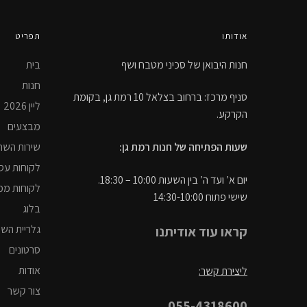
אודותו
תפריט
חנות היבואן של סכיני מטבח ושף
בית
חנות
סניף מרכז: ברחוב בצלאל 10 רמת גן, בקומת
ליין 2026
הקרקע.
מבצעים
שירות השח
שעות הפתיחה של חנות רמת גן:
לקוחות עס
יום א’ ועד ה’ בין השעות 10:00 – 18:30.
לקוחות ממ
שישי פתוח 14:30-10:00
בלוג
גלריית הש
קראו עוד אודיתנו
סרטונים
אודות
ליצירת קשר:
צור קשר
055-4318600