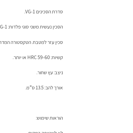
סדרת הסכינים VG-1.
הסכין נעשית משני סוגי פלדות: VG-1 מקופלת בפלדת SUS 410 פלדת אל חלד אשר יוצר להב מושלם, FULL TANG.
סכין עזר למטבח. הטקסטורה המדהי
קשיות: HRC 59-60 או יותר.
ניצב: עץ שחור.
אורך להב: 13.5 ס”מ.
הוראות שימוש:
לא לשטיפה במדיח.