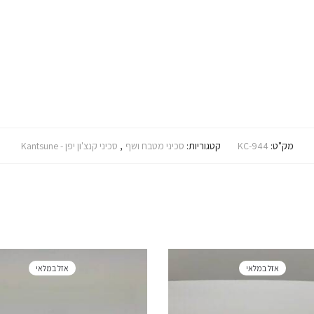
מק"ט:
KC-944
קטגוריות:
סכיני מטבח ושף
,
סכיני קנצ'ון יפן - Kantsune
אזל במלאי
אזל במלאי