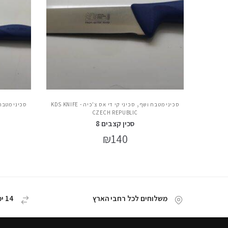
,
סכיני מטבח ושף
סכיני קי די אס צ'כיה - KDS KNIFE
סכיני מטבח
CZECH REPUBLIC
סכין קצבים 8
₪
140
משלוחים לכל רחבי הארץ
14 ימי החזרת מוצר