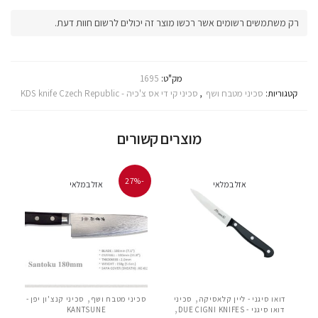
רק משתמשים רשומים אשר רכשו מוצר זה יכולים לרשום חוות דעת.
מק"ט:
1695
קטגוריות:
סכיני מטבח ושף
,
סכיני קי די אס צ'כיה - KDS knife Czech Republic
מוצרים קשורים
-27%
אזל במלאי
אזל במלאי
,
,
דואו סיגני - ליין קלאסיקה
סכיני
סכיני מטבח ושף
סכיני קנצ'ון יפן -
,
דואו סיגני - DUE CIGNI KNIFES
KANTSUNE