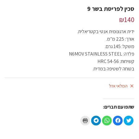
סכין לפריסת בשר 9
₪
140
ידית ארגונומית אנטי בקטריאלית.
אורך: 225 מ”מ.
משקל: 145 גרם.
פלדה: N6MOV STAINLESS STEEL
קשיחות: 54-56 HRC
בטוחה לשטיפה במדיח.
המלאי אזל
שתפו עם חברים:
ל
ל
ל
ל
ל
ח
ח
ח
ח
ח
צ
י
י
י
צ
ו
צ
צ
צ
ו
כ
ה
ה
ה
כ
ד
ל
ל
ל
ד
י
ש
ש
ש
י