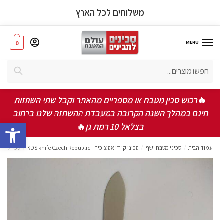
משלוחים לכל הארץ
MENU
0
חיפוש
אישור תקנון ותנאי שימוש באתר
*
אני מאשר/ת שקראתי ואני מסכים/ה לתקנון, תנאי
🔥
רכוש סכין מטבח או מספריים מהאתר וקבל שתי השחזות
השימוש ומדיניות הפרטיות
חינם במהלך השנה הקרובה במעבדת ההשחזה שלנו ברחוב
bar
בצלאל 10 רמת גן
🔥
שלחו
עמוד הבית
/
סכיני מטבח ושף
/
סכיני קי די אס צ'כיה - KDS knife Czech Republic
/
סכין לפרי