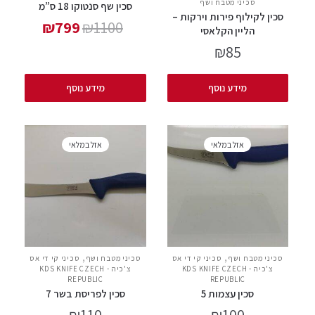
סכיני מטבח ושף
סכין שף סנטוקו 18 ס”מ
סכין לקילוף פירות וירקות –
₪
799
₪
1100
הליין הקלאסי
₪
85
מידע נוסף
מידע נוסף
אזל במלאי
אזל במלאי
,
,
סכיני מטבח ושף
סכיני קי די אס
סכיני מטבח ושף
סכיני קי די אס
צ'כיה - KDS KNIFE CZECH
צ'כיה - KDS KNIFE CZECH
REPUBLIC
REPUBLIC
סכין עצמות 5
סכין לפריסת בשר 7