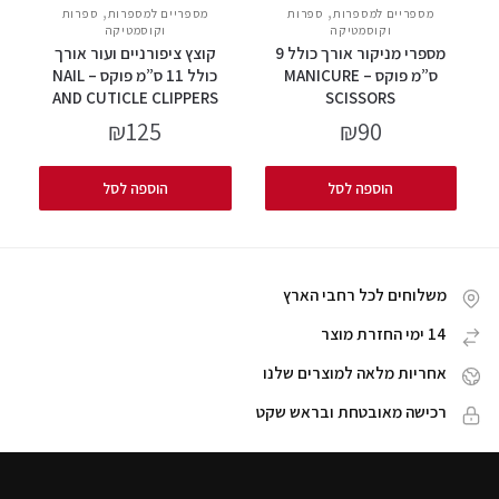
,
,
מספריים למספרות
ספרות
מספריים למספרות
ספרות
וקוסמטיקה
וקוסמטיקה
מספרי מניקור אורך כולל 9
קוצץ ציפורניים ועור אורך
ס”מ פוקס – MANICURE
כולל 11 ס”מ פוקס – NAIL
AND CUTICLE CLIPPERS
SCISSORS
₪
125
₪
90
הוספה לסל
הוספה לסל
משלוחים לכל רחבי הארץ
14 ימי החזרת מוצר
אחריות מלאה למוצרים שלנו
רכישה מאובטחת ובראש שקט