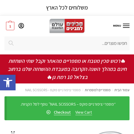
משלוחים לכל הארץ
MENU
1
אישור תקנון ותנאי שימוש באתר
*
חיפוש
אני מאשר/ת שקראתי ואני מסכים/ה לתקנון, תנאי
השימוש ומדיניות הפרטיות
🔥
רכוש סכין מטבח או מספריים מהאתר וקבל שתי השחזות
חינם במהלך השנה הקרובה במעבדת ההשחזה שלנו ברחוב
שלחו
bar
בצלאל 10 רמת גן
🔥
עמוד הבית
/
מספריים למספרות
/
מספרי ציפורניים פוקס – NAIL SCISSORS
“מספרי ציפורניים פוקס – NAIL SCISSORS” נוסף לסל הקניות.
Checkout
View Cart
🔍