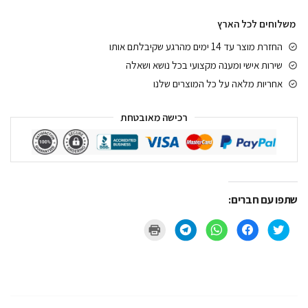
משלוחים לכל הארץ
החזרת מוצר עד 14 ימים מהרגע שקיבלתם אותו
שירות אישי ומענה מקצועי בכל נושא ושאלה
אחריות מלאה על כל המוצרים שלנו
רכישה מאובטחת
שתפו עם חברים:
ל
ל
ל
ל
ל
ח
ח
ח
ח
ח
צ
י
י
י
צ
ו
צ
צ
צ
ו
כ
ה
ה
ה
כ
ד
ל
ל
ל
ד
י
ש
ש
ש
י
ל
י
י
י
ל
ש
ת
ת
ת
ה
ת
ו
ו
ו
ד
ף
ף
ף
ף
פ
ב
ב
ב
ב
י