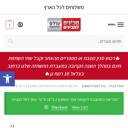
משלוחים לכל הארץ
MENU
1
חיפוש
אישור תקנון ותנאי שימוש באתר
*
אני מאשר/ת שקראתי ואני מסכים/ה לתקנון, תנאי
🔥
רכוש סכין מטבח או מספריים מהאתר וקבל שתי השחזות
השימוש ומדיניות הפרטיות
חינם במהלך השנה הקרובה במעבדת ההשחזה שלנו ברחוב
bar
בצלאל 10 רמת גן
🔥
שלחו
עמוד הבית
/
ציוד לאפייה וטאבון
/
מברשת מסתובבת להוצאת אפר מטאבון 3.2*13 ס”מ
“מברשת מסתובבת להוצאת אפר מטאבון 3.2*13 ס”מ” נוסף לסל הקניות.
Checkout
View Cart
🔍