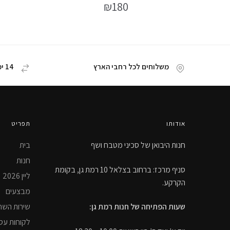
₪
180
משלוחים לכל רחבי הארץ
14 ימי החזרת מוצר
אודותו
תפריט
חנות היבואן של סכיני מטבח ושף
בית
חנות
סניף מרכז: ברחוב בצלאל 10 רמת גן, בקומת
ליין 2026
הקרקע.
מבצעים
שירות השח
שעות הפתיחה של חנות רמת גן:
לקוחות עס