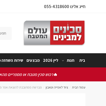
חייג אלינו 055-4318600
פרטי המו
בית
חנות
ליין 2026
מבצעים
שירות השחזה מ
אישור תק
אני 
🔥
רכוש סכין מטבח או מספריים מהאתר
שלחו
עמוד הבית
ציוד לאפייה וטאבון
מברשת מסתובבת להוצאת אפר מטאבון 3.2*
/
/