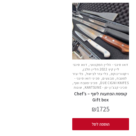
,
דואו סיגני - הליין המקצועי
דואו סיגני
,
ליין קיץ 2022 הליין הלבן
,
,
ויקטורינוקס
כלי עזר לבישול
כלי עזר
,
,
למטבח
מבצעים
סכיני דואו סיגני -
,
,
DUE CIGNI KNIFES
סכיני מטבח ושף
,
סכיני קנצ'ון יפן - KANTSUNE
שונות
קופסת הפתעות לשף – Chef’s
Gift box
₪
1725
הוספה לסל