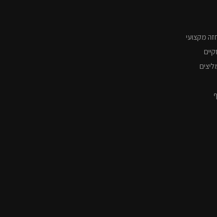
ש
ד
ן
ן
)
ש
ח
ח
)
ד
ד
ש
ש
)
)
זה מקצועי
קיים
ליצים
ף