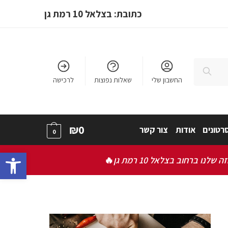
כתובת: בצלאל 10 רמת גן
חיפוש
החשבון שלי
שאלות נפוצות
לרכישה
₪
0
רטונים
אודות
צור קשר
0
bar
ברחוב בצלאל 10 רמת גן
🔥