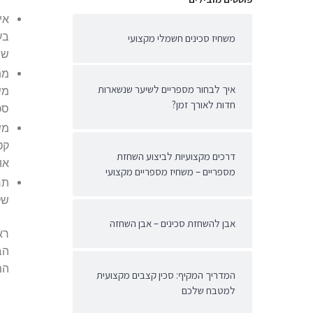
אי
בע
משחיז סכינים חשמלי מקצועי
שנ
מת
איך לבחור מספריים לשיער שנשארות
מש
חדות לאורך זמן?
סכ
מש
קט
דרכים מקצועיות לביצוע השחזת
או 
מספריים – משחיז מספריים מקצועי
תח
של
אבן להשחזת סכינים – אבן השחזה
רא
הב
המ
המדריך המקיף: סכין קצבים מקצועית
למטבח שלכם