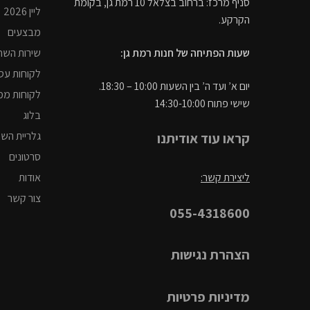
סניף מרכז: ברחוב בצלאל 10 רמת גן, בקומת
ליין 2026
הקרקע.
מבצעים
שירות השח
שעות הפתיחה של חנות רמת גן:
לקוחות עס
יום א’ ועד ה’ בין השעות 10:00 – 18:30.
לקוחות ממ
שישי פתוח 14:30-10:00
בלוג
גלריית הש
קראו עוד אודיתנו
סרטונים
אודות
ליצירת קשר:
צור קשר
055-4318600
הצהרת נגישות
מדיניות פרטיות