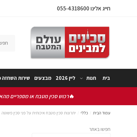
חייג אלינו 055-4318600
בית
חנות
ליין 2026
מבצעים
שירות השחזה מ
🔥
רכוש סכין מטבח או מספריים מהאתר
עמוד הבית
כללי
יתרונות סכין מטבח איכותית על פני סכין פשוטה
/
/
חפשו באתר