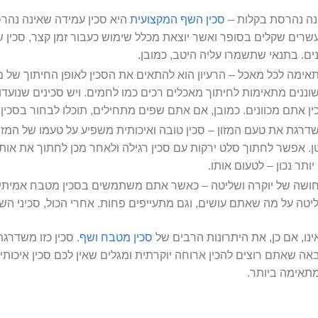
נה נהרסת בקלות –
סכין השף המקצועית
היא סכין עמידה שאינה נהרס
שרים שקלים בסופר ואשר יוצאת מכלל שימוש כעבור זמן קצר, סכין 
ים. בתנאי שתשמרו עליה היטב, כמובן.
אימה לכל מאכל – הרעיון הוא להתאים את הסכין לאופן החיתוך של מא
וננים מתאימות לחיתוך מאכלים רכים כמו לחמים. ויש סכינים שנועדו 
ין אתם מכוונים. כמובן, אם אתם שפים מתחילים, תוכלו לבחור בסכין 
דרגת את טעם המזון – סכין טובה ואיכותית משפיע על טעמו של המזון 
ן. אפשר לחתוך סלט ירקות עם סכין רגילה ולאחר מכן לחתוך את אות
יותר נכון – לטעום אותו.
ושה של יוקרה ושליטה – כאשר אתם משתמשים בסכין מטבח אמיתית,
יטה על מה שאתם עושים, וגם מתעייפים פחות. אחרי הכול, סכיני 
ינו, אם כן, את היתרונות הרבים של
סכין מטבח ושף
. סכין כזו משדרג
אה שאתם רוצים להכין ארוחה יוקרתית ומגלים שאין לכם סכין איכותי
תאימה ביותר.