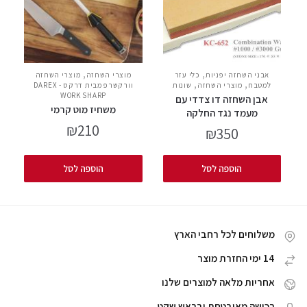
,
,
אבני השחזה יפניות
כלי עזר
מוצרי השחזה
מוצרי השחזה
,
,
למטבח
מוצרי השחזה
שונות
וורקשרפ מבית דרקס - DAREX
WORK SHARP
אבן השחזה דו צדדי עם
משחיז מוט קרמי
מעמד נגד החלקה
₪
210
₪
350
הוספה לסל
הוספה לסל
משלוחים לכל רחבי הארץ
14 ימי החזרת מוצר
אחריות מלאה למוצרים שלנו
רכישה מאובטחת ובראש שקט