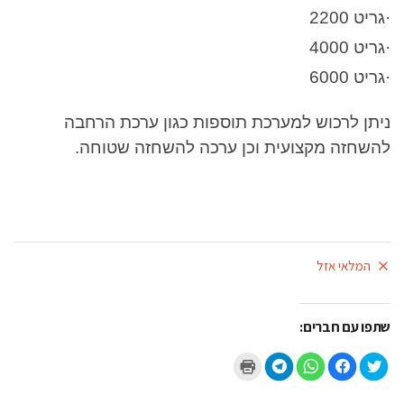
·גריט 2200
·גריט 4000
·גריט 6000
ניתן לרכוש למערכת תוספות כגון ערכת הרחבה
להשחזה מקצועית וכן ערכה להשחזה שטוחה.
המלאי אזל
שתפו עם חברים:
ל
ל
ל
ל
ל
ח
ח
ח
ח
ח
צ
י
י
י
צ
ו
צ
צ
צ
ו
כ
ה
ה
ה
כ