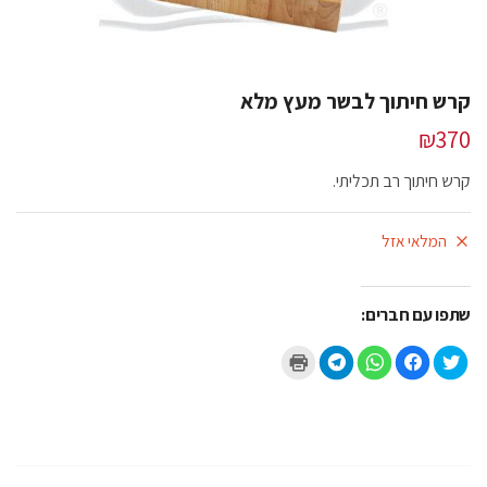
קרש חיתוך לבשר מעץ מלא
₪
370
קרש חיתוך רב תכליתי.
המלאי אזל
שתפו עם חברים:
ל
ל
ל
ל
ל
ח
ח
ח
ח
ח
צ
י
י
י
צ
ו
צ
צ
צ
ו
כ
ה
ה
ה
כ
ד
ל
ל
ל
ד
י
ש
ש
ש
י
ל
י
י
י
ל
ש
ת
ת
ת
ה
ת
ו
ו
ו
ד
ף
ף
ף
ף
פ
ב
ב
ב
ב
י