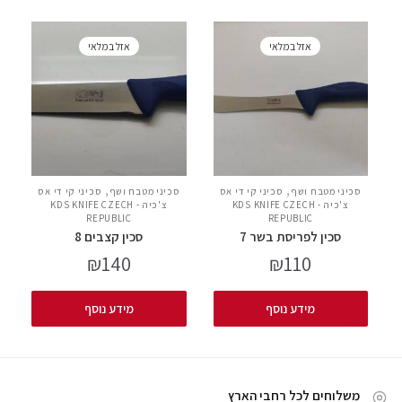
אזל במלאי
אזל במלאי
,
,
סכיני מטבח ושף
סכיני קי די אס
סכיני מטבח ושף
סכיני קי די אס
צ'כיה - KDS KNIFE CZECH
צ'כיה - KDS KNIFE CZECH
REPUBLIC
REPUBLIC
סכין לפריסת בשר 7
סכין קצבים 8
₪
140
₪
110
מידע נוסף
מידע נוסף
משלוחים לכל רחבי הארץ