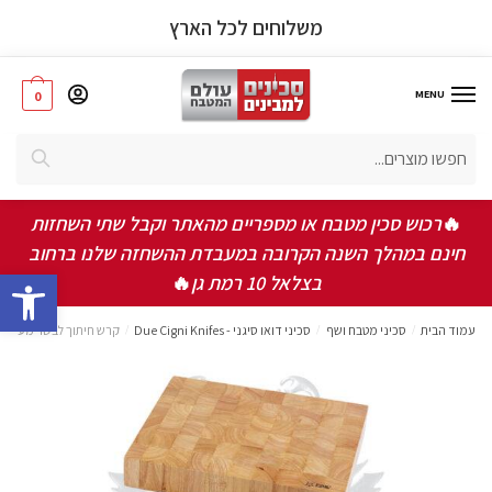
פרטי המוצר
משלוחים לכל הארץ
MENU
0
חיפוש
אישור תקנון ותנאי שימוש באתר
*
🔥
רכוש סכין מטבח או מספריים מהאתר וקבל שתי השחזות
אני מאשר/ת שקראתי ואני מסכים/ה לתקנון, תנאי
חינם במהלך השנה הקרובה במעבדת ההשחזה שלנו ברחוב
השימוש ומדיניות הפרטיות
bar
בצלאל 10 רמת גן
🔥
שלחו
עמוד הבית
/
סכיני מטבח ושף
/
סכיני דואו סיגני - Due Cigni Knifes
/
קרש חיתוך לבשר מעץ מ