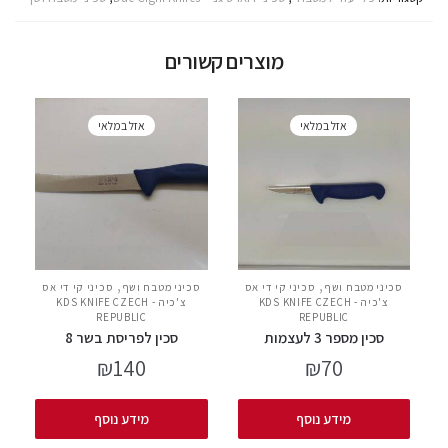
מוצרים קשורים
אזל במלאי
אזל במלאי
,
,
סכיני מטבח ושף
סכיני קי די אס
סכיני מטבח ושף
סכיני קי די אס
צ'כיה - KDS KNIFE CZECH
צ'כיה - KDS KNIFE CZECH
REPUBLIC
REPUBLIC
סכין מספר 3 לעצמות
סכין לפריסת בשר 8
₪
140
₪
70
מידע נוסף
מידע נוסף