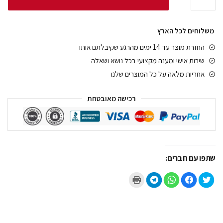
משלוחים לכל הארץ
החזרת מוצר עד 14 ימים מהרגע שקיבלתם אותו
שירות אישי ומענה מקצועי בכל נושא ושאלה
אחריות מלאה על כל המוצרים שלנו
רכישה מאובטחת
שתפו עם חברים:
ל
ל
ל
ל
ל
ח
ח
ח
ח
ח
צ
י
י
י
צ
ו
צ
צ
צ
ו
כ
ה
ה
ה
כ
ד
ל
ל
ל
ד
י
ש
ש
ש
י
ל
י
י
י
ל
ש
ת
ת
ת
ה