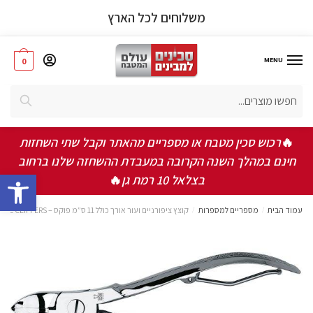
משלוחים לכל הארץ
MENU
0
אישור תקנון ותנאי שימוש באתר
*
חיפוש
אני מאשר/ת שקראתי ואני מסכים/ה לתקנון, תנאי
השימוש ומדיניות הפרטיות
🔥
רכוש סכין מטבח או מספריים מהאתר וקבל שתי השחזות
חינם במהלך השנה הקרובה במעבדת ההשחזה שלנו ברחוב
שלחו
bar
בצלאל 10 רמת גן
🔥
עמוד הבית
/
מספריים למספרות
/
קוצץ ציפורניים ועור אורך כולל 11 ס”מ פוקס – NAIL AND CUTICLE CLIPPERS