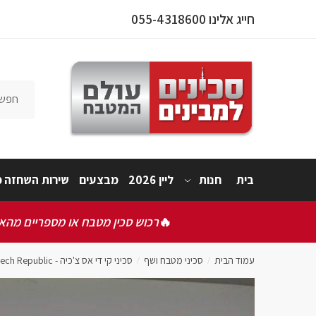
חייג אלינו 055-4318600
פרטי המו
בית
חנות
ליין 2026
מבצעים
שירות השחזה מ
אישור תק
אני 
🔥
רכוש סכין מטבח או מספריים מהאתר
שלחו
עמוד הבית
סכיני מטבח ושף
סכיני קי די אס צ'כיה - KDS knife Czech Republic
/
/