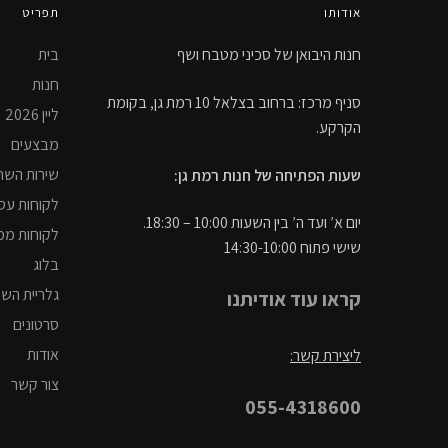
אודותו
תפריט
חנות היבואן של סכיני מטבח ושף
בית
חנות
סניף מרכז: ברחוב בצלאל 10 רמת גן, בקומת
ליין 2026
הקרקע.
מבצעים
שירות השח
שעות הפתיחה של חנות רמת גן:
לקוחות עס
יום א’ ועד ה’ בין השעות 10:00 – 18:30.
לקוחות ממ
שישי פתוח 14:30-10:00
בלוג
גלריית הש
קראו עוד אודיתנו
סרטונים
אודות
ליצירת קשר:
צור קשר
055-4318600