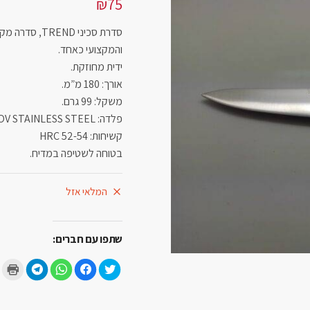
₪
75
סדרת סכיני ND
והמקצועי כאחד.
ידית מחוזקת.
אורך: 180 מ”מ.
משקל: 99 גרם.
פלדה: N6MOV STAINLESS STEEL
קשיחות: 52-54 HRC
בטוחה לשטיפה במדיח.
המלאי אזל
שתפו עם חברים:
ל
ל
ל
ל
ל
ח
ח
ח
ח
ח
צ
י
י
י
צ
ו
צ
צ
צ
ו
כ
ה
ה
ה
כ
ד
ל
ל
ל
ד
י
ש
ש
ש
י