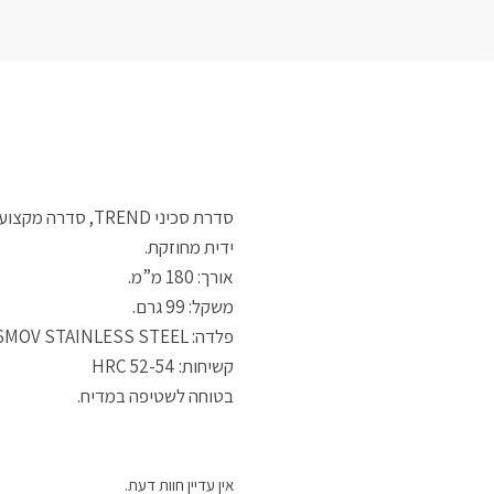
סדרת סכיני TREND, סדרה מקצועית הנותנת מענה לבשלן החובבן והמקצועי כאחד.
ידית מחוזקת.
אורך: 180 מ”מ.
משקל: 99 גרם.
פלדה: N6MOV STAINLESS STEEL
קשיחות: 52-54 HRC
בטוחה לשטיפה במדיח.
אין עדיין חוות דעת.