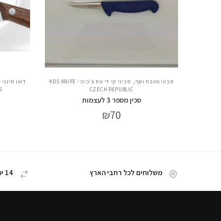
,
סכיני מטבח ושף
סכיני קי די אס צ'כיה - KDS KNIFE
דואו סיגני - לי
S
CZECH REPUBLIC
סכין מספר 3 לעצמות
₪
70
משלוחים לכל רחבי הארץ
14 ימי החזרת מוצר