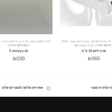
,
,
ין חורף 22/23
סכיני דואו סיגני - DUE
סכיני מטבח ושף
סכ
,
CIGNI KNIFE
סכיני מטבח ושף
CZECH REPUBLIC
סכין לחם 20 ס”מ
סכין עצמות 5
₪
100
₪
360
אחריות מלאה למוצרים שלנו