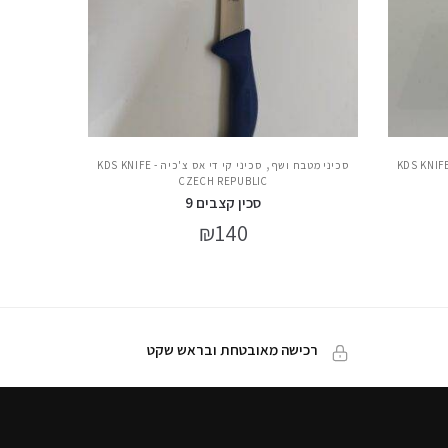
,
יני קי די אס צ'כיה - KDS KNIFE
סכיני מטבח ושף
סכיני קי די אס צ'כיה - KDS KNIFE
CZECH REPUBLIC
סכין קצבים 9
₪
140
רכישה מאובטחת ובראש שקט