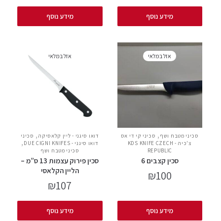
מידע נוסף
מידע נוסף
אזל במלאי
אזל במלאי
,
,
סכיני מטבח ושף
סכיני קי די אס
דואו סיגני - ליין קלאסיקה
סכיני
,
צ'כיה - KDS KNIFE CZECH
דואו סיגני - DUE CIGNI KNIFES
REPUBLIC
סכיני מטבח ושף
סכין קצבים 6
סכין פירוק עצמות 13 ס”מ –
הליין הקלאסי
₪
100
₪
107
מידע נוסף
מידע נוסף