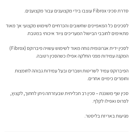
(
ק
A
r
ב
נ
(
p
a
ח
פ
נ
p
m
ל
סדרת סכיני Fibrox עוצבו בידי מקצוענים עבור מקצוענים.
ת
פ
(
(
ו
ח
ת
נ
נ
ן
ב
ח
פ
פ
ח
ח
ב
ת
ת
ד
ל
ח
ח
ח
ש
לסכינים כל המאפיינים שחשובים והכרחיים לשימוש מקצועי אך מאוד
ו
ל
ב
ב
)
ן
ו
ח
ח
ח
ן
ל
ל
מתאימים לחובבי הבישול המעריכים ציוד איכותי במטבח.
ד
ח
ו
ו
ש
ד
ן
ן
)
ש
ח
ח
)
ד
ד
לסכין ידית אגרונומית נוחה מאוד לשימוש עשויה פיברוקס (Fibrox)
ש
ש
)
)
המקנה עמידות מפני החלקה אפילו כשהסכין רטובה.
הפיברוקס עמיד לשריטות ושברים ובעל עמידות גבוהה לחומצות
וחומרים כימיים אחרים.
סכין שף משוננת – סכין רב תכליתית שבעזרתה ניתן לחתוך, לקצוץ,
לפרוס ואפילו לקלף.
מגיעות באריזת בליסטר.