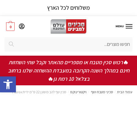
משלוחים לכל הארץ
MENU
0
אישור תקנון ותנאי שימוש באתר
*
חיפוש
אני מאשר/ת שקראתי ואני מסכים/ה לתקנון, תנאי
השימוש ומדיניות הפרטיות
🔥
רכוש סכין מטבח או מספריים מהאתר וקבל שתי השחזות
חינם במהלך השנה הקרובה במעבדת ההשחזה שלנו ברחוב
bar
שלחו
בצלאל 10 רמת גן
🔥
עמוד הבית
/
סכיני מטבח ושף
/
ויקטורינוקס
/
סכין שף להב משונן 22 ס”מ ידית Fibrox