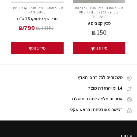
,
,
סכיני מטבח ושף
סכיני קי די אס
סכיני מטבח ושף
סכיני קנצ'ון יפן -
צ'כיה - KDS KNIFE CZECH
KANTSUNE
REPUBLIC
סכין שף סנטוקו 18 ס”מ
סכין קצבים 9
₪
799
₪
1100
₪
150
מידע נוסף
מידע נוסף
משלוחים לכל רחבי הארץ
14 ימי החזרת מוצר
אחריות מלאה למוצרים שלנו
רכישה מאובטחת ובראש שקט
אודותו