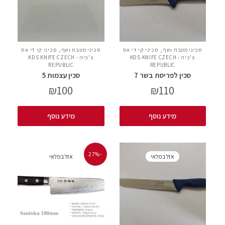
,
,
סכיני מטבח ושף
סכיני קי די אס
סכיני מטבח ושף
סכיני קי די אס
צ'כיה - KDS KNIFE CZECH
צ'כיה - KDS KNIFE CZECH
REPUBLIC
REPUBLIC
סכין לפריסת בשר 7
סכין עצמות 5
₪
100
₪
110
מידע נוסף
מידע נוסף
-27%
אזל במלאי
אזל במלאי