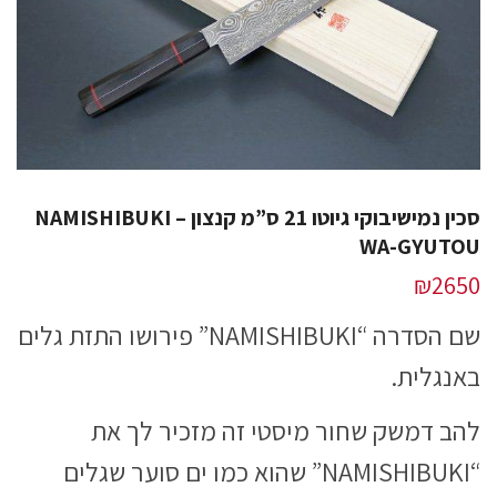
סכין נמישיבוקי גיוטו 21 ס”מ קנצון – NAMISHIBUKI
WA-GYUTOU
₪
2650
שם הסדרה “NAMISHIBUKI” פירושו התזת גלים
באנגלית.
להב דמשק שחור מיסטי זה מזכיר לך את
“NAMISHIBUKI” שהוא כמו ים סוער שגלים