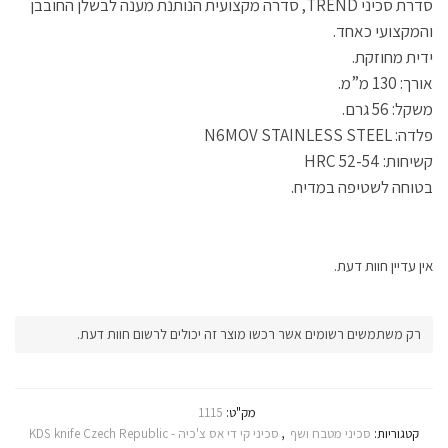
סדרת סכיני TREND, סדרה מקצועית הנותנת מענה לבשלן החובבן
ו
ל
ב
ב
)
ן
ו
ח
ח
ח
ן
ל
ל
והמקצועי כאחד.
ד
ח
ו
ו
ש
ד
ן
ן
ידית מחוזקת.
)
ש
ח
ח
)
ד
ד
ש
ש
אורך: 130 מ”מ.
)
)
משקל: 56 גרם.
פלדה: N6MOV STAINLESS STEEL
קשיחות: 52-54 HRC
בטוחה לשטיפה במדיח.
אין עדיין חוות דעת.
רק משתמשים רשומים אשר רכשו מוצר זה יכולים לרשום חוות דעת.
מק"ט:
1115
קטגוריות:
סכיני מטבח ושף
,
סכיני קי די אס צ'כיה - KDS knife Czech Republic