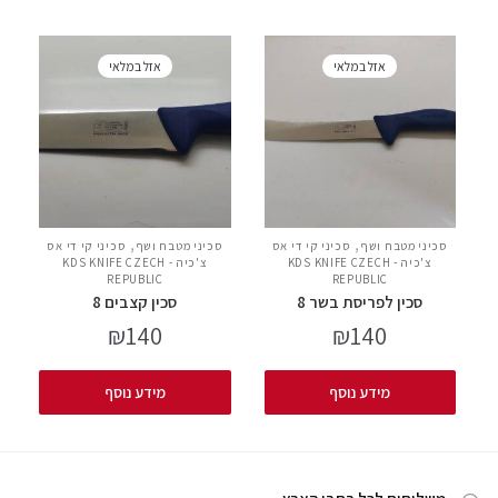
אזל במלאי
אזל במלאי
,
,
סכיני מטבח ושף
סכיני קי די אס
סכיני מטבח ושף
סכיני קי די אס
צ'כיה - KDS KNIFE CZECH
צ'כיה - KDS KNIFE CZECH
REPUBLIC
REPUBLIC
סכין לפריסת בשר 8
סכין קצבים 8
₪
140
₪
140
מידע נוסף
מידע נוסף