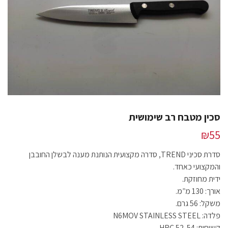
סכין מטבח רב שימושית
₪
55
סדרת סכיני TREND, סדרה מקצועית הנותנת מענה לבשלן החובבן
והמקצועי כאחד.
ידית מחוזקת.
אורך: 130 מ”מ.
משקל: 56 גרם.
פלדה: N6MOV STAINLESS STEEL
קשיחות: 52-54 HRC