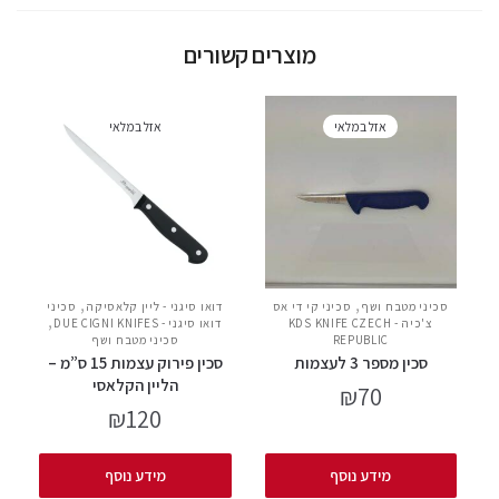
מוצרים קשורים
אזל במלאי
אזל במלאי
,
,
סכיני מטבח ושף
סכיני קי די אס
דואו סיגני - ליין קלאסיקה
סכיני
,
צ'כיה - KDS KNIFE CZECH
דואו סיגני - DUE CIGNI KNIFES
REPUBLIC
סכיני מטבח ושף
סכין מספר 3 לעצמות
סכין פירוק עצמות 15 ס”מ –
הליין הקלאסי
₪
70
₪
120
מידע נוסף
מידע נוסף