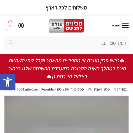
משלוחים לכל הארץ
MENU
0
חיפוש
אישור תקנון ותנאי שימוש באתר
*
אני מאשר/ת שקראתי ואני מסכים/ה לתקנון, תנאי
🔥
רכוש סכין מטבח או מספריים מהאתר וקבל שתי השחזות
השימוש ומדיניות הפרטיות
חינם במהלך השנה הקרובה במעבדת ההשחזה שלנו ברחוב
bar
בצלאל 10 רמת גן
🔥
שלחו
עמוד הבית
/
סכיני מטבח ושף
/
סכיני קי די אס צ'כיה - KDS knife Czech Republic
/
סכין מטבח