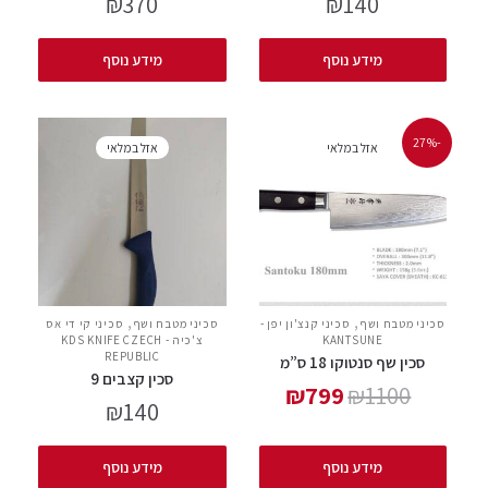
₪
370
₪
140
מידע נוסף
מידע נוסף
-27%
אזל במלאי
אזל במלאי
,
,
סכיני מטבח ושף
סכיני קנצ'ון יפן -
סכיני מטבח ושף
סכיני קי די אס
KANTSUNE
צ'כיה - KDS KNIFE CZECH
REPUBLIC
סכין שף סנטוקו 18 ס”מ
סכין קצבים 9
₪
799
₪
1100
₪
140
מידע נוסף
מידע נוסף