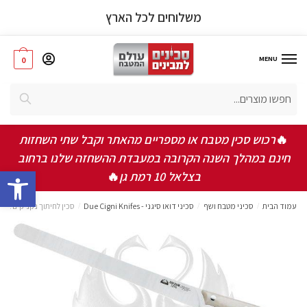
משלוחים לכל הארץ
MENU
0
אישור תקנון ותנאי שימוש באתר
*
אני מאשר/ת שקראתי ואני מסכים/ה לתקנון, תנאי
חיפוש
השימוש ומדיניות הפרטיות
🔥
רכוש סכין מטבח או מספריים מהאתר וקבל שתי השחזות
שלחו
חינם במהלך השנה הקרובה במעבדת ההשחזה שלנו ברחוב
bar
בצלאל 10 רמת גן
🔥
עמוד הבית
/
סכיני מטבח ושף
/
סכיני דואו סיגני - Due Cigni Knifes
/
סכין לחיתוך נקניקים בש