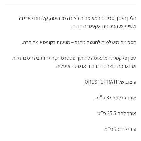
ת
פ
(
(
ו
ח
ת
נ
נ
ן
ב
ח
פ
פ
ח
ח
ב
ת
ת
ד
ל
ח
ח
ח
ש
הליין הלבן, סכינים המעוצבות בצורה מדהימה, קל ונוח לאחיזה
ו
ל
ב
ב
)
ן
ו
ח
ח
ח
ן
ל
ל
ולשימוש. הסכינים אקסטרה חדות.
ד
ח
ו
ו
ש
ד
ן
ן
)
ש
ח
ח
)
ד
ד
ש
ש
הסכינים מושלמות להגשת מתנה – מגיעות בקופסא מהודרת.
)
)
סכין פלקסית המתאימה לחיתוך פסטרמות, רולדות בשר מבושלות
ושווארמה תוצרת חברת דואו סיגני איטליה.
עיצוב של ORESTE FRATI.
אורך כללי: 37.5 ס”מ..
אורך להב: 25.5 ס”מ.
עובי להב: 2 ס”מ.