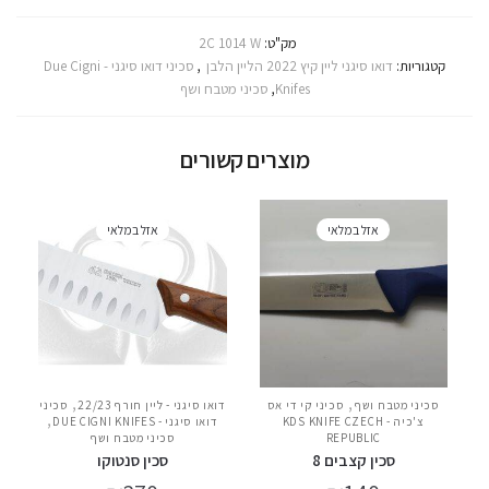
מק"ט:
2C 1014 W
קטגוריות:
דואו סיגני ליין קיץ 2022 הליין הלבן
,
סכיני דואו סיגני - Due Cigni
Knifes
,
סכיני מטבח ושף
מוצרים קשורים
אזל במלאי
אזל במלאי
,
,
סכיני מטבח ושף
סכיני קי די אס
דואו סיגני - ליין חורף 22/23
סכיני
,
צ'כיה - KDS KNIFE CZECH
דואו סיגני - DUE CIGNI KNIFES
REPUBLIC
סכיני מטבח ושף
סכין קצבים 8
סכין סנטוקו