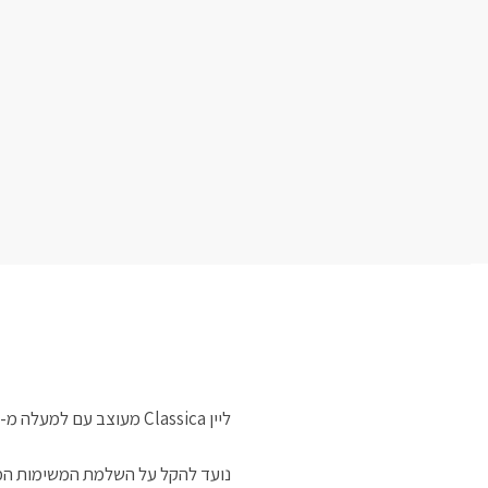
ליין Classica מעוצב עם למעלה מ-115 שנים של מומחיות נפחות עם להב מלא, תוצרת חברת Due Cigni .
נועד להקל על השלמת המשימות המ