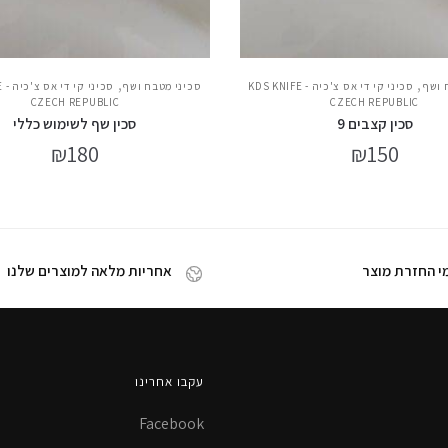
,
,
 ושף
סכיני קי די אס צ'כיה - KDS KNIFE
סכיני מטבח ושף
סכ
CZECH REPUBLIC
CZECH REPUBLIC
סכין קצבים 9
סכין שף לשימוש כללי
₪
180
₪
150
אחריות מלאה למוצרים שלנו
עקבו אחרינו
Facebook