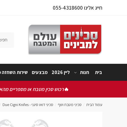
חייג אלינו 055-4318600
פרטי המו
אישור תק
בית
חנות
ליין 2026
מבצעים
שירות השחזה מ
אני 
🔥
רכוש סכין מטבח או מספריים מהאתר
שלחו
עמוד הבית
סכיני מטבח ושף
סכיני דואו סיגני - Due Cigni Knifes
/
/
/