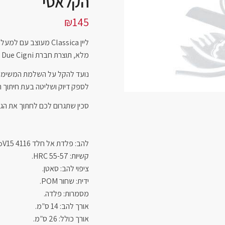
הקלאסי
₪
145
מלא, תוצרת חברת Due Cigni .
נועד להקל על השלמת המשימו
לספק דיוק ושליטה בעת חיתוך 
סכין שתגרום לכם לחתוך את הגב
להב: פלדת אל חלד 4116 X50CrMoV15.
קשיות: HRC 55-57.
ציפוי להב: סאטן.
ידית: שחור POM.
מסמרות: פלדה.
אורך להב: 14 ס”מ.
אורך כולל: 26 ס”מ.