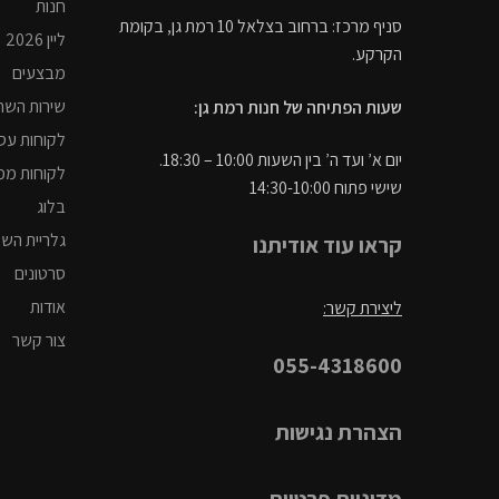
חנות
סניף מרכז: ברחוב בצלאל 10 רמת גן, בקומת
ליין 2026
הקרקע.
מבצעים
שירות השח
שעות הפתיחה של חנות רמת גן:
לקוחות עס
יום א’ ועד ה’ בין השעות 10:00 – 18:30.
לקוחות ממ
שישי פתוח 14:30-10:00
בלוג
גלריית הש
קראו עוד אודיתנו
סרטונים
אודות
ליצירת קשר:
צור קשר
055-4318600
הצהרת נגישות