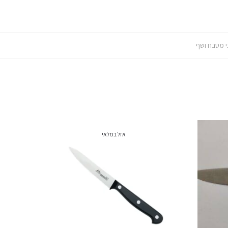
י מטבח ושף
אזל במלאי