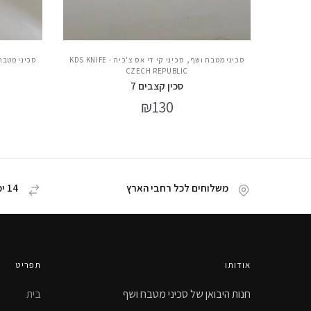
,
סכיני מטבח ושף
סכיני קי די אס צ'כיה - KDS KNIFE
סכיני מטבח
CZECH REPUBLIC
סכין קצבים 7
₪
130
משלוחים לכל רחבי הארץ
14 ימי החזרת מוצר
אודותו
תפריט
חנות היבואן של סכיני מטבח ושף
בית