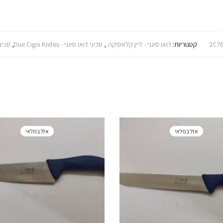
2C76
קטגוריות:
דואו סיגני - ליין קלאסיקה
,
סכיני דואו סיגני - Due Cigni Knifes
,
סכינ
אזל במלאי
אזל במלאי