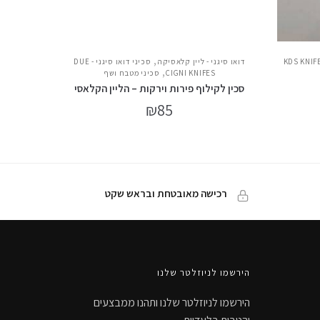
,
יני קי די אס צ'כיה - KDS KNIFE
דואו סיגני - ליין קלאסיקה
סכיני דואו סיגני - DUE
,
CIGNI KNIFES
סכיני מטבח ושף
סכין לקילוף פירות וירקות – הליין הקלאסי
₪
85
רכישה מאובטחת ובראש שקט
הירשמו לניוזלטר שלנו
הירשמו לניוזלטר שלנו ותהנו ממבצעים