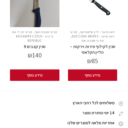
,
,
דואו סיגני - ליין קלאסיקה
סכיני
סכיני מטבח ושף
סכיני קי די אס
,
דואו סיגני - DUE CIGNI KNIFES
צ'כיה - KDS KNIFE CZECH
סכיני מטבח ושף
REPUBLIC
סכין לקילוף פירות וירקות –
סכין קצבים 9
הליין הקלאסי
₪
140
₪
85
מידע נוסף
מידע נוסף
משלוחים לכל רחבי הארץ
14 ימי החזרת מוצר
אחריות מלאה למוצרים שלנו