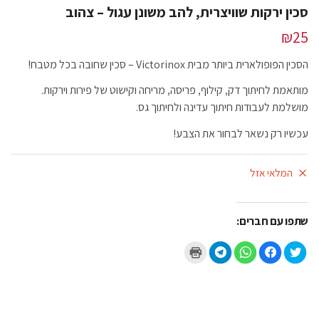
סכין ירקות שוויצרית, להב משונן עגול – צהוב
₪
25
הסכין הפופולארית ביותר מבית Victorinox – סכין שחובה בכל מטבח!
מותאמת לחיתוך דק, קילוף, פריסה, מריחה וקישוט של פירות וירקות.
מושלמת לעבודות חיתוך עדינה ולחיתוך גס.
עכשיו רק נשאר לבחור את הצבע!
המלאי אזל
שתפו עם חברים:
ל
ל
ל
ל
ל
ח
ח
ח
ח
ח
צ
י
י
י
צ
ו
צ
צ
צ
ו
כ
ה
ה
ה
כ
ד
ל
ל
ל
ד
י
ש
ש
ש
י
ל
י
י
י
ל
ש
ת
ת
ת
ה
ת
ו
ו
ו
ד