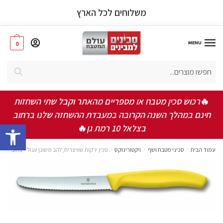
פרטי המוצר
משלוחים לכל הארץ
MENU
0
חיפוש
אישור תקנון ותנאי שימוש באתר
*
🔥
רכוש סכין מטבח או מספריים מהאתר וקבל שתי השחזות
אני מאשר/ת שקראתי ואני מסכים/ה לתקנון, תנאי
חינם במהלך השנה הקרובה במעבדת ההשחזה שלנו ברחוב
השימוש ומדיניות הפרטיות
bar
בצלאל 10 רמת גן
🔥
שלחו
עמוד הבית
/
סכיני מטבח ושף
/
ויקטורינוקס
/
סכין ירקות שוויצרית, להב משונן עגול – צהוב