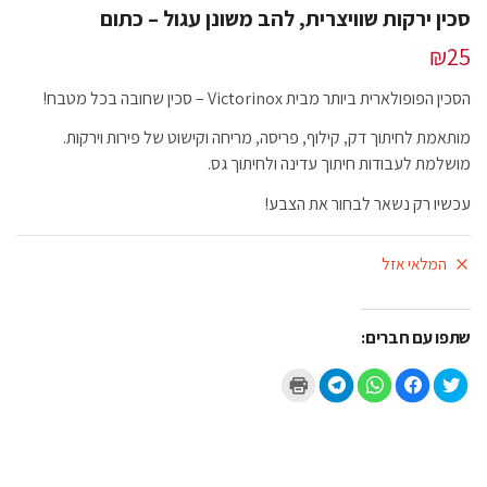
סכין ירקות שוויצרית, להב משונן עגול – כתום
₪
25
הסכין הפופולארית ביותר מבית Victorinox – סכין שחובה בכל מטבח!
מותאמת לחיתוך דק, קילוף, פריסה, מריחה וקישוט של פירות וירקות.
מושלמת לעבודות חיתוך עדינה ולחיתוך גס.
עכשיו רק נשאר לבחור את הצבע!
המלאי אזל
שתפו עם חברים:
ל
ל
ל
ל
ל
ח
ח
ח
ח
ח
צ
י
י
י
צ
ו
צ
צ
צ
ו
כ
ה
ה
ה
כ
ד
ל
ל
ל
ד
י
ש
ש
ש
י
ל
י
י
י
ל
ש
ת
ת
ת
ה
ת
ו
ו
ו
ד