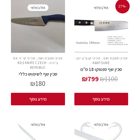
-27%
אזל במלאי
אזל במלאי
,
,
סכיני מטבח ושף
סכיני קנצ'ון יפן -
סכיני מטבח ושף
סכיני קי די אס
KANTSUNE
צ'כיה - KDS KNIFE CZECH
REPUBLIC
סכין שף סנטוקו 18 ס”מ
סכין שף לשימוש כללי
₪
799
₪
1100
₪
180
מידע נוסף
מידע נוסף
אזל במלאי
אזל במלאי