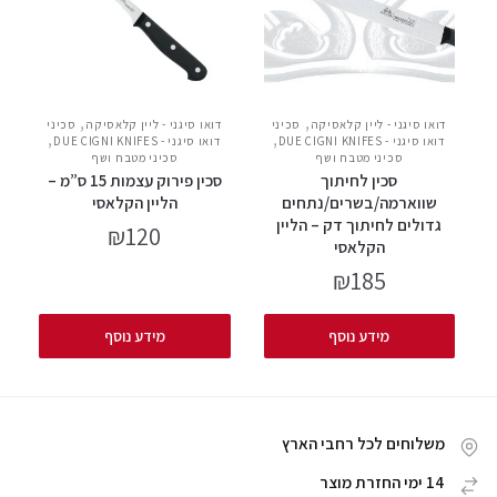
,
,
דואו סיגני - ליין קלאסיקה
סכיני
דואו סיגני - ליין קלאסיקה
סכיני
,
,
דואו סיגני - DUE CIGNI KNIFES
דואו סיגני - DUE CIGNI KNIFES
סכיני מטבח ושף
סכיני מטבח ושף
סכין לחיתוך
סכין פירוק עצמות 15 ס”מ –
שווארמה/בשרים/נתחים
הליין הקלאסי
גדולים לחיתוך דק – הליין
₪
120
הקלאסי
₪
185
מידע נוסף
מידע נוסף
משלוחים לכל רחבי הארץ
14 ימי החזרת מוצר