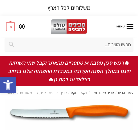
פרטי המוצר
משלוחים לכל הארץ
MENU
0
חיפוש
אישור תקנון ותנאי שימוש באתר
*
🔥
רכוש סכין מטבח או מספריים מהאתר וקבל שתי השחזות
אני מאשר/ת שקראתי ואני מסכים/ה לתקנון, תנאי
חינם במהלך השנה הקרובה במעבדת ההשחזה שלנו ברחוב
השימוש ומדיניות הפרטיות
bar
בצלאל 10 רמת גן
🔥
שלחו
עמוד הבית
/
סכיני מטבח ושף
/
ויקטורינוקס
/
סכין ירקות שוויצרית, להב משונן עגול – כתום