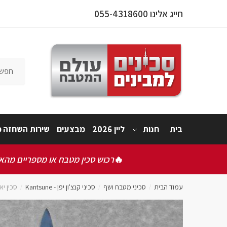
חייג אלינו 055-4318600
פרטי המו
אישור תק
אני 
בית
חנות
ליין 2026
מבצעים
שירות השחזה מ
שלחו
🔥
רכוש סכין מטבח או מספריים מהאתר
עמוד הבית
סכיני מטבח ושף
סכיני קנצ'ון יפן - Kantsune
סכין יאנאגיבה
/
/
/