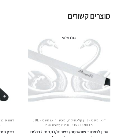
מוצרים קשורים
אזל במלאי
,
דואו סיגני - ליין קלאסיקה
סכיני דואו סיגני - DUE
דואו סיגני
,
CIGNI KNIFES
סכיני מטבח ושף
S
סכין לחיתוך שווארמה/בשרים/נתחים גדולים
סכין פירוק עצמות 