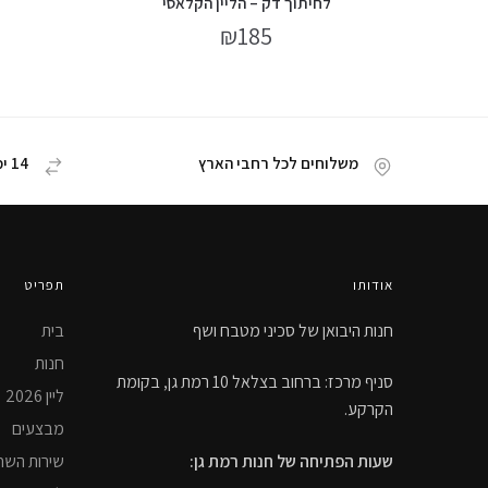
לחיתוך דק – הליין הקלאסי
₪
185
משלוחים לכל רחבי הארץ
14 ימי החזרת מוצר
אודותו
תפריט
חנות היבואן של סכיני מטבח ושף
בית
חנות
סניף מרכז: ברחוב בצלאל 10 רמת גן, בקומת
ליין 2026
הקרקע.
מבצעים
שירות השח
שעות הפתיחה של חנות רמת גן: