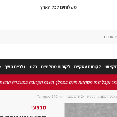
משלוחים לכל הארץ
צר
נון ותנאי שימוש באתר
*
מאשר/ת שקראתי ואני מסכים/ה לתקנון, תנאי השימוש ומדיניות הפרטיות
קצועי
לקוחות עסקיים
לקוחות ממליצים
בלוג
גלריית השף
ס
 וקבל שתי השחזות חינם במהלך השנה הקרובה במעבדת ההשחזה שלנו 
 מקצועית לסושי 24 ס”מ קנצון – Yanagiba 240mm
מבצע!