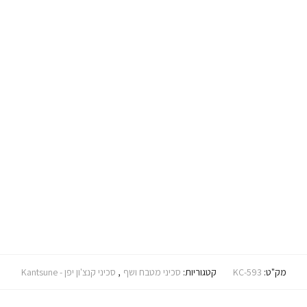
מק"ט:
KC-593
קטגוריות:
סכיני מטבח ושף
,
סכיני קנצ'ון יפן - Kantsune