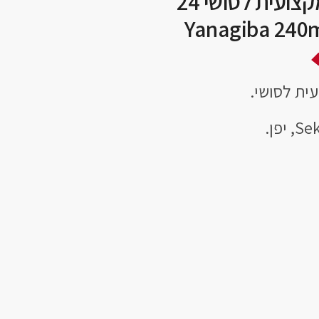
סכין יאנאגיבה מקצועית לסושי 24
ית לסושי.