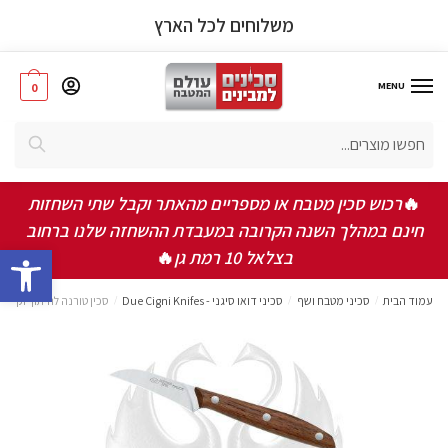
משלוחים לכל הארץ
MENU
0
אישור תקנון ותנאי שימוש באתר
*
חיפוש
אני מאשר/ת שקראתי ואני מסכים/ה לתקנון, תנאי
השימוש ומדיניות הפרטיות
🔥
רכוש סכין מטבח או מספריים מהאתר וקבל שתי השחזות
חינם במהלך השנה הקרובה במעבדת ההשחזה שלנו ברחוב
שלחו
bar
בצלאל 10 רמת גן
🔥
עמוד הבית
/
סכיני מטבח ושף
/
סכיני דואו סיגני - Due Cigni Knifes
/
סכין טורנה לחיתוך וקילוף