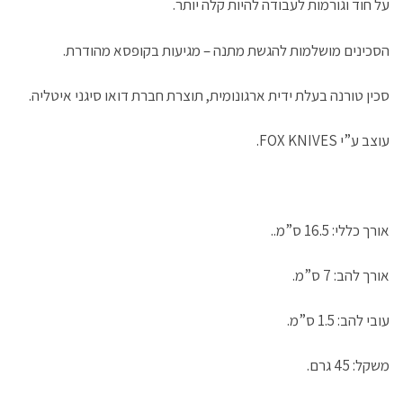
ב
ח
פ
פ
ח
על חוד וגורמות לעבודה להיות קלה יותר.
ח
ב
ת
ת
ד
ל
ח
ח
ח
ש
ו
ל
ב
ב
)
ן
ו
ח
ח
ח
ן
ל
ל
הסכינים מושלמות להגשת מתנה – מגיעות בקופסא מהודרת.
ד
ח
ו
ו
ש
ד
ן
ן
)
ש
ח
ח
)
ד
ד
סכין טורנה בעלת ידית ארגונומית, תוצרת חברת דואו סיגני איטליה.
ש
ש
)
)
עוצב ע”י FOX KNIVES.
אורך כללי: 16.5 ס”מ..
אורך להב: 7 ס”מ.
עובי להב: 1.5 ס”מ.
משקל: 45 גרם.