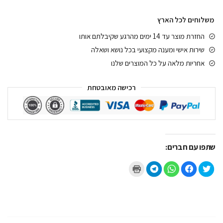
משלוחים לכל הארץ
החזרת מוצר עד 14 ימים מהרגע שקיבלתם אותו
שירות אישי ומענה מקצועי בכל נושא ושאלה
אחריות מלאה על כל המוצרים שלנו
רכישה מאובטחת
שתפו עם חברים:
ל
ל
ל
ל
ל
ח
ח
ח
ח
ח
צ
י
י
י
צ
ו
צ
צ
צ
ו
כ
ה
ה
ה
כ
ד
ל
ל
ל
ד
י
ש
ש
ש
י
ל
י
י
י
ל
ש
ת
ת
ת
ה
ת
ו
ו
ו
ד
ף
ף
ף
ף
פ
ב
ב
ב
ב
י