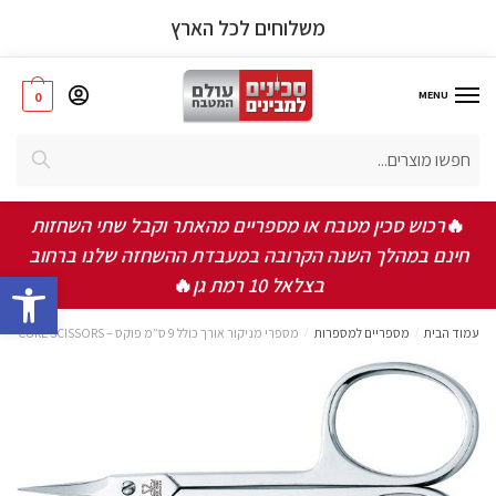
משלוחים לכל הארץ
MENU
0
אישור תקנון ותנאי שימוש באתר
*
חיפוש
אני מאשר/ת שקראתי ואני מסכים/ה לתקנון, תנאי
השימוש ומדיניות הפרטיות
🔥
רכוש סכין מטבח או מספריים מהאתר וקבל שתי השחזות
חינם במהלך השנה הקרובה במעבדת ההשחזה שלנו ברחוב
שלחו
bar
בצלאל 10 רמת גן
🔥
עמוד הבית
/
מספריים למספרות
/
מספרי מניקור אורך כולל 9 ס”מ פוקס – MANICURE SCISSORS