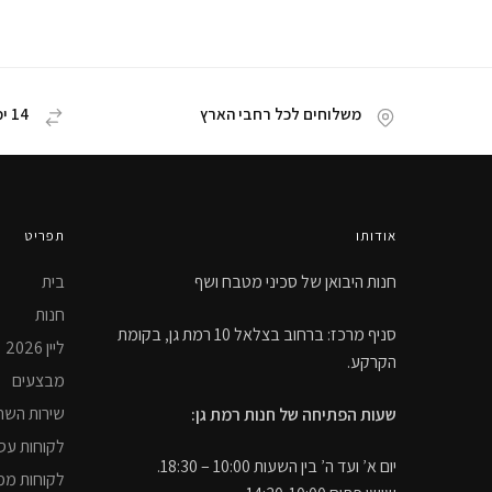
משלוחים לכל רחבי הארץ
14 ימי החזרת מוצר
אודותו
תפריט
חנות היבואן של סכיני מטבח ושף
בית
חנות
סניף מרכז: ברחוב בצלאל 10 רמת גן, בקומת
ליין 2026
הקרקע.
מבצעים
שירות השח
שעות הפתיחה של חנות רמת גן:
לקוחות עס
יום א’ ועד ה’ בין השעות 10:00 – 18:30.
לקוחות ממ