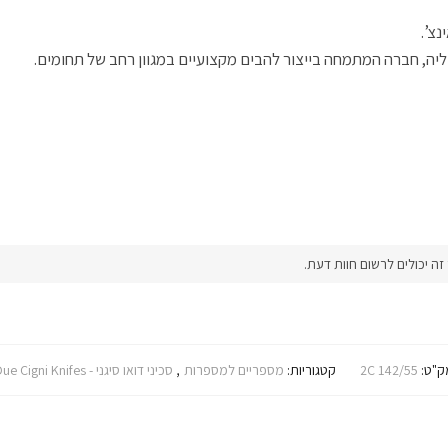
ב
ח
פ
פ
ח
ח
ב
ת
ת
ד
ל
ח
ח
ח
ש
ו
ל
ב
ב
)
ן
ו
ח
ח
ליה, חברה המתמחה בייצור להבים מקצועיים במגוון רחב של תחומים.
ח
ן
ל
ל
ד
ח
ו
ו
ש
ד
ן
ן
)
ש
ח
ח
)
ד
ד
ש
ש
)
)
 יכולים לרשום חוות דעת.
ק"ט:
2C 142/55
קטגוריות:
מספריים למספרות
,
סכיני דואו סיגני - Due Cigni Knifes