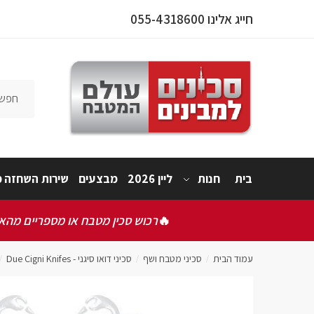
חייג אלינו 055-4318600
פרטי המו
בית
חנות
ליין 2026
מבצעים
שירות השחזה מ
אישור תק
אני 
🔥
רכוש סכין מטבח או מספריים מהאתר
שלחו
עמוד הבית
סכיני מטבח ושף
סכיני דואו סיגני - Due Cigni Knifes
/
/
/