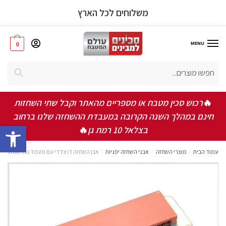
משלוחים לכל הארץ
MENU
0
חיפוש
אישור תקנון ותנאי שימוש באתר
*
אני מאשר/ת שקראתי ואני מסכים/ה לתקנון, תנאי
🔥
רכוש סכין מטבח או מספריים מהאתר וקבל שתי השחזות
השימוש ומדיניות הפרטיות
חינם במהלך השנה הקרובה במעבדת ההשחזה שלנו ברחוב
bar
בצלאל 10 רמת גן
🔥
שלחו
עמוד הבית
/
מוצרי השחזה
/
אבני השחזה יפניות
/
אבן השחזה דו צדדי עם מעמד נגד החלקה