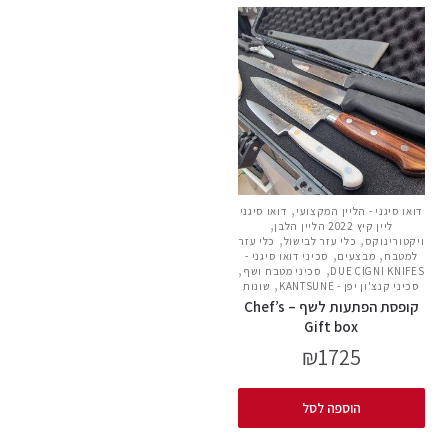
,
דואו סיגני - הליין המקצועי
דואו סיגני
,
ליין קיץ 2022 הליין הלבן
,
,
ויקטורינוקס
כלי עזר לבישול
כלי עזר
,
,
למטבח
מבצעים
סכיני דואו סיגני -
,
,
DUE CIGNI KNIFES
סכיני מטבח ושף
,
סכיני קנצ'ון יפן - KANTSUNE
שונות
קופסת הפתעות לשף – Chef’s
Gift box
₪
1725
הוספה לסל