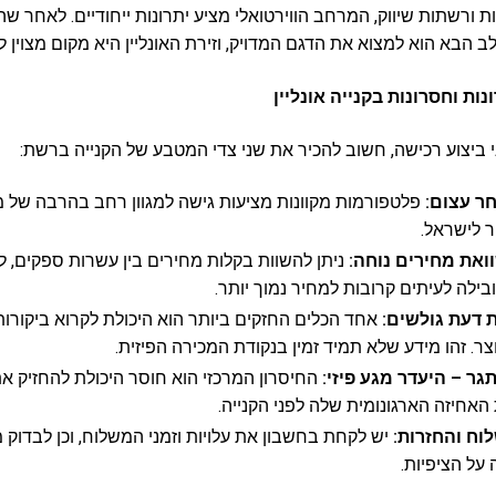
ות ורשתות שיווק, המרחב הווירטואלי מציע יתרונות ייחודיים. לאחר
 הבא הוא למצוא את הדגם המדויק, וזירת האונליין היא מקום מצוין 
נות וחסרונות בקנייה אונליין
 ביצוע רכישה, חשוב להכיר את שני צדי המטבע של הקנייה ברשת:
ר עצום:
פלטפורמות מקוונות מציעות גישה למגוון רחב בהרבה של מו
 לישראל.
ואת מחירים נוחה:
ניתן להשוות בקלות מחירים בין עשרות ספקים, ל
ילה לעיתים קרובות למחיר נמוך יותר.
ת דעת גולשים:
אחד הכלים החזקים ביותר הוא היכולת לקרוא ביקור
ר. זהו מידע שלא תמיד זמין בנקודת המכירה הפיזית.
גר – היעדר מגע פיזי:
החיסרון המרכזי הוא חוסר היכולת להחזיק א
האחיזה הארגונומית שלה לפני הקנייה.
וח והחזרות:
יש לקחת בחשבון את עלויות וזמני המשלוח, וכן לבדוק
 על הציפיות.