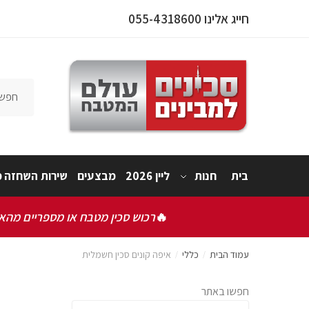
חייג אלינו 055-4318600
בית
חנות
ליין 2026
מבצעים
שירות השחזה מ
🔥
רכוש סכין מטבח או מספריים מהאתר
עמוד הבית
כללי
איפה קונים סכין חשמלית
/
/
חפשו באתר