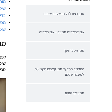
מותג
שיקו
סכין דגים לכל הבשלנים שבנינו
בדיק
מסק
שאל
אבן להשחזת סכינים – אבן השחזה
מב
סכין מטבח ושף
לפני
שיסב
המדריך המקיף: סכין קצבים מקצועית
סכין
למטבח שלכם
סכיני שף יפנים