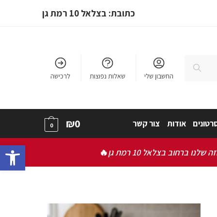
כתובת: בצלאל 10 רמת גן
חיפוש
החשבון שלי
שאלות נפוצות
לרכישה
₪
0
רטונים
אודות
צור קשר
0
bar
ברחוב בצלאל 10 רמת גן
🔥