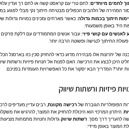
וך לחמים מיוחדים:
לחם טרי עם קראסט קשה או לחם רך ועדין עלולי
ור המהירה של הלהבים הכפולים מבטיחה חיתוך נקי מבלי לפגוע במ
מות חיתוך בכמות גדולה:
כאשר מארחים ומכינים כמויות גדולות של
ות היד באופן משמעותי.
 לאנשים עם קושי פיזי:
עבור אנשים המתמודדים עם דלקת פרקים או
עולת החיתוך לנגישה ופשוטה הרבה יותר.
ה של יתרונות אלו מבהירה מדוע כדאי להחזיק סכין כזו בארסנל הכ
יט היכן לבצע את הרכישה. האם לפנות אל חנויות פיזיות ורשתות שיוו
ת יותר? המדריך הבא יסקור את כל האפשרויות העומדות בפניכם.
יות פיזיות ורשתות שיווק
ות הפופולריות הגוברת של
רכישה מקוונת
, רבים עדיין מעדיפים לרכ
ות
. היתרון המרכזי הוא היכולת להחזיק את המוצר, להרגיש את משקלו
ה להעריך דרך מסך.
רשתות שיווק
גדולות וחנויות מתמחות מציעות 
ת המוצר באופן מיידי.