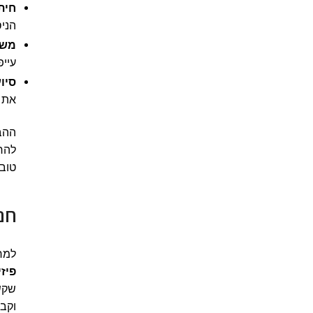
חית
הניס
משי
עייפ
סיוע
את פ
ההבנ
להחל
טובו
חנו
למר
פיזי
שקש
וקבל