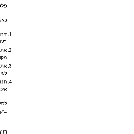
פלט
כאש
זירו
בעול
אתר
מקו
אתר
לעית
חנו
איכו
לסיכ
ביקו
מאפ