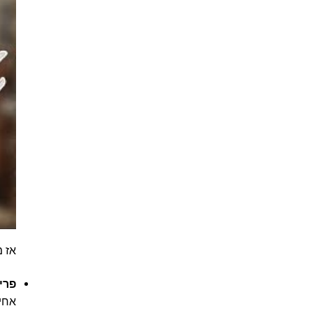
אז מ
פרי
אחיד