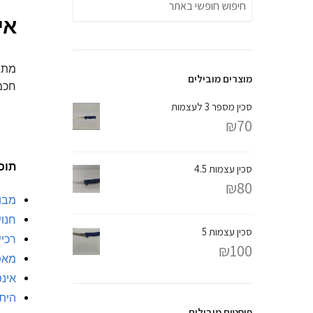
אי
מתי
מוצרים מובילים
חכמה
סכין מספר 3 לעצמות
₪
70
תוכן
סכין עצמות 4.5
₪
80
מבו
חנוי
סכין עצמות 5
רכיש
₪
100
מאפי
אינפ
היתר
פוסטים מובילים