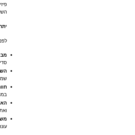
פיזי
השלב
יתרו
לפני
מבח
סדיר
השו
שמוב
חוו
במוצ
האת
ואת 
משל
עונה