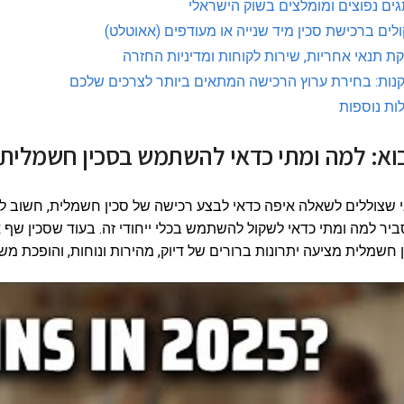
ים נפוצים ומומלצים בשוק הישראלי
לים ברכישת סכין מיד שנייה או מעודפים (אאוטלט)
ת תנאי אחריות, שירות לקוחות ומדיניות החזרה
נות: בחירת ערוץ הרכישה המתאים ביותר לצרכים שלכם
ות נוספות
וא: למה ומתי כדאי להשתמש בסכין חשמלית
 שצוללים לשאלה איפה כדאי לבצע רכישה של סכין חשמלית, חשוב ל
יר למה ומתי כדאי לשקול להשתמש בכלי ייחודי זה. בעוד שסכין שף 
 חשמלית מציעה יתרונות ברורים של דיוק, מהירות ונוחות, והופכת מ