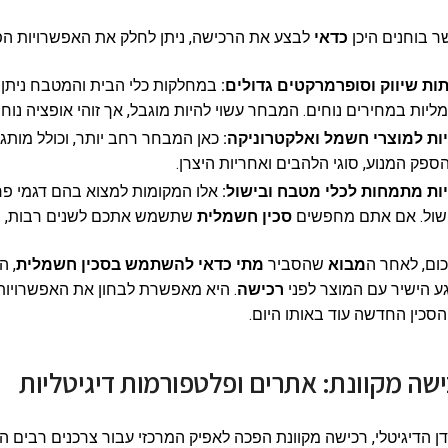
 בוחנים היכן
כדאי
לבצע את הרכישה, ניתן לחלק את האפשרויות הפיז
ות שיווק וסופרמרקטים גדולים:
במחלקות כלי הבית והמטבח ניתן ל
יות במחירים נוחים. המבחר עשוי להיות מוגבל, אך זוהי אופציה נוח
יות למוצרי חשמל ואלקטרוניקה:
כאן המבחר רחב יותר, וכולל מותגים
ספק המנוע, סוגי הלהבים ואחריות היצרן.
יות מתמחות לכלי מטבח ובישול:
אלו המקומות למצוא בהם דגמי פרי
שול. אם אתם מחפשים
סכין חשמלית
שתשמש אתכם לשנים רבות,
כ
ום, לאחר ה
מבוא
שהסביר
מתי כדאי להשתמש בסכין חשמלית
, ה
 הישיר עם המוצר לפני
רכישה
. היא מאפשרת לבחון את האפשרויות,
סכין החדשה עוד באותו היום.
שה מקוונת: אתרים ופלטפורמות דיגיטליות
ן הדיגיטלי, רכישה מקוונת הפכה לאפיק המרכזי עבור צרכנים רבים המ