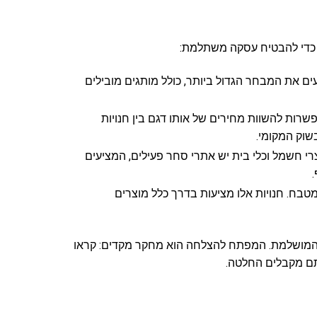
 כדי להבטיח עסקה משתלמת:
ו Amazon, eBay ו-AliExpress מציעים את המבחר הגדול ביותר, כולל מותגים מובילים
או “כמה?” מאפשרות להשוות מחירים של אותו דגם בין חנויות
וק המקומי.
 חשמל וכלי בית יש אתרי סחר פעילים, המציעים
מטבח. חנויות אלו מציעות בדרך כלל מוצרים
ת המושלמת. המפתח להצלחה הוא מחקר מקדים: קראו
תם מקבלים החלטה.