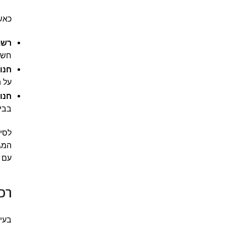
כאשר
רשת
חשמל
חנו
על ה
חנו
בבי
לסיכ
המגע
עם ה
רכי
בעיד