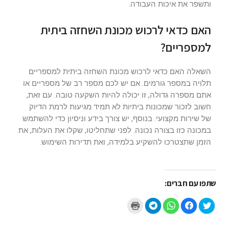
ותשפר את איכות העבודה.
האם כדאי לרכוש מכונת השחזה ביתית
למספריים?
השאלה האם כדאי לרכוש מכונת השחזה ביתית למספריים
תלויה במספר גורמים. אם יש לכם מספר רב של מספריים או
אתם מספרה גדולה, זו יכולה להיות השקעה טובה. עם זאת,
חשוב לזכור שמכונות ביתיות לא תמיד מגיעות לרמת הדיוק
של שירות מקצועי. בנוסף, יש צורך בידע וניסיון כדי להשתמש
במכונה כזו בצורה נכונה. לפני שתחליטו, שקלו את העלות, את
הזמן שתצטרכו להשקיע בלמידה, ואת תדירות השימוש.
שתפו עם חברים:
ל
ל
ל
ל
ל
ח
ח
ח
ח
ח
צ
י
י
י
צ
ו
צ
צ
צ
ו
כ
ה
ה
ה
כ