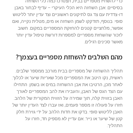
כדי להשחיז מספריים בבית, תצטרכו כמה כלי השחזה
בסיסיים. אבן השחזה היא הכלי העיקרי – עדיף לבחור באבן
דו-צדדית עם צד גס לתיקונים ראשוניים וצד עדין יותר לליטוש
סופי. בנוסף, תזדקקו לשמן השחזה או מים, מטלית נקייה, ואם
אפשר, מלחציים קטנים להחזקת המספריים במקום. חשוב
לזכור שהשחזת מספריים למספרות דורשת טיפול עדין יותר
מאשר סכינים רגילים.
מהם השלבים להשחזת מספריים בעצמך?
תהליך ההשחזה של מספריים בבית מורכב ממספר שלבים.
ראשית, נקו היטב את המספריים מכל שאריות שיער או לכלוך.
לאחר מכן, הרטיבו את אבן ההשחזה במים או בשמן. התחילו
עם הצד הגס של האבן, והעבירו את להב המספריים לאורך
האבן בזווית קלה, תוך שמירה על הזווית המקורית של הלהב.
חזרו על פעולה זו מספר פעמים, ואז עברו לצד העדין יותר של
האבן לליטוש סופי. בדקו את חדות הלהב על ידי גזירת חלק
קטן של שיער או נייר. אם עדיין לא מספיק חד, חזרו על
התהליך.