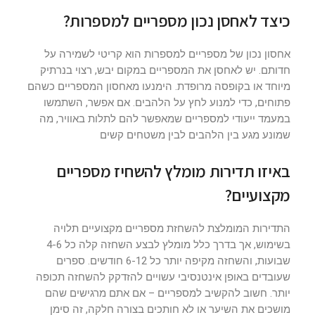
כיצד לאחסן נכון מספריים למספרות?
אחסון נכון של מספריים למספרות הוא קריטי לשמירה על
חדותם. יש לאחסן את המספריים במקום יבש, רצוי בנרתיק
מיוחד או בקופסה מרופדת. הימנעו מאחסון המספריים כשהם
פתוחים, כדי למנוע לחץ על הלהבים. אם אפשר, השתמשו
במעמד ייעודי למספריים שמאפשר להם לתלות באוויר, מה
שמונע מגע בין הלהבים לבין משטחים קשים
באיזו תדירות מומלץ להשחיז מספריים
מקצועיים?
התדירות המומלצת להשחזת מספריים מקצועיים תלויה
בשימוש, אך בדרך כלל מומלץ לבצע השחזה קלה כל 4-6
שבועות, והשחזה מקיפה יותר כל 6-12 חודשים. ספרים
שעובדים באופן אינטנסיבי עשויים להזדקק להשחזה תכופה
יותר. חשוב להקשיב למספריים – אם אתם מרגישים שהם
מושכים את השיער או לא חותכים בצורה חלקה, זה סימן